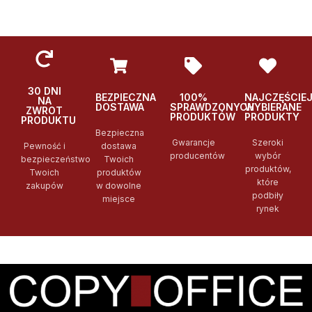
30 DNI
BEZPIECZNA
100%
NAJCZĘŚCIE
NA
DOSTAWA
SPRAWDZONYCH
WYBIERANE
ZWROT
PRODUKTÓW
PRODUKTY
PRODUKTU
Bezpieczna
Gwarancje
Szeroki
Pewność i
dostawa
producentów
wybór
bezpieczeństwo
Twoich
produktów,
Twoich
produktów
które
zakupów
w dowolne
podbiły
miejsce
rynek