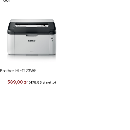
OUT
Brother HL-1223WE
589,00
zł
(
478,86
zł
netto)