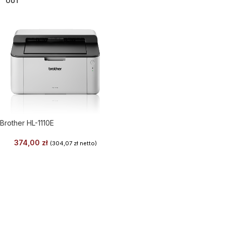
OUT
Brother HL-1110E
374,00
zł
(
304,07
zł
netto)