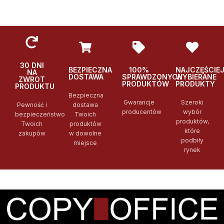
30 DNI
BEZPIECZNA
100%
NAJCZĘŚCIE
NA
DOSTAWA
SPRAWDZONYCH
WYBIERANE
ZWROT
PRODUKTÓW
PRODUKTY
PRODUKTU
Bezpieczna
Gwarancje
Szeroki
Pewność i
dostawa
producentów
wybór
bezpieczeństwo
Twoich
produktów,
Twoich
produktów
które
zakupów
w dowolne
podbiły
miejsce
rynek