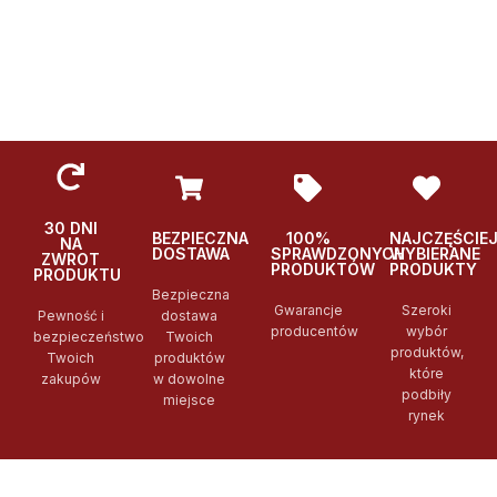
30 DNI
BEZPIECZNA
100%
NAJCZĘŚCIE
NA
DOSTAWA
SPRAWDZONYCH
WYBIERANE
ZWROT
PRODUKTÓW
PRODUKTY
PRODUKTU
Bezpieczna
Gwarancje
Szeroki
Pewność i
dostawa
producentów
wybór
bezpieczeństwo
Twoich
produktów,
Twoich
produktów
które
zakupów
w dowolne
podbiły
miejsce
rynek