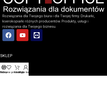
Rozwiązania dla Twojego biura i dla Twojej firmy. Drukarki,
kserokopiarki różnych producentów. Produkty, usługi i
rozwiązania dla Twojego biznesu.
SKLEP
FIRMA
Ulubione produkty
Sklep
Koszyk
Moje konto
INFO
Copyright © 2023 copyoffice.pl | Created by
Wolfgraf
Używamy plików cookie, aby poprawić komfort