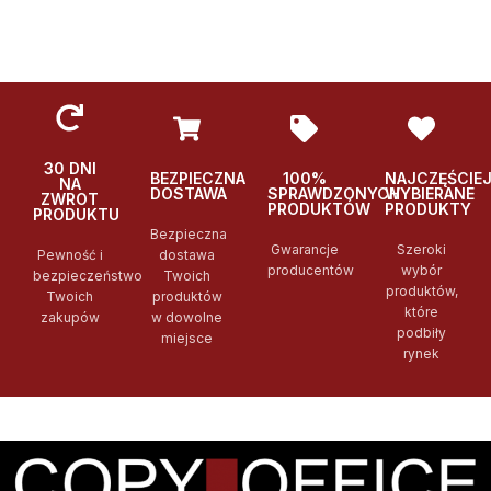
30 DNI
BEZPIECZNA
100%
NAJCZĘŚCIE
NA
DOSTAWA
SPRAWDZONYCH
WYBIERANE
ZWROT
PRODUKTÓW
PRODUKTY
PRODUKTU
Bezpieczna
Gwarancje
Szeroki
Pewność i
dostawa
producentów
wybór
bezpieczeństwo
Twoich
produktów,
Twoich
produktów
które
zakupów
w dowolne
podbiły
miejsce
rynek