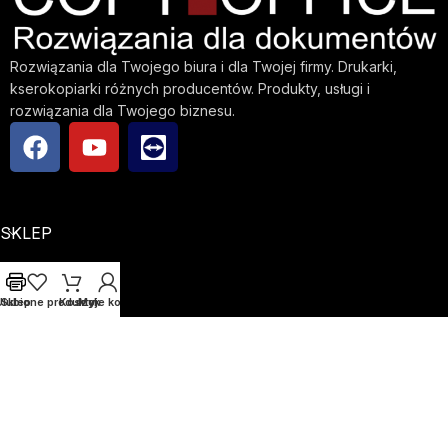
Rozwiązania dla Twojego biura i dla Twojej firmy. Drukarki,
kserokopiarki różnych producentów. Produkty, usługi i
rozwiązania dla Twojego biznesu.
SKLEP
FIRMA
Ulubione produkty
Sklep
Koszyk
Moje konto
INFO
Copyright © 2023 copyoffice.pl | Created by
Wolfgraf
Używamy plików cookie, aby poprawić komfort