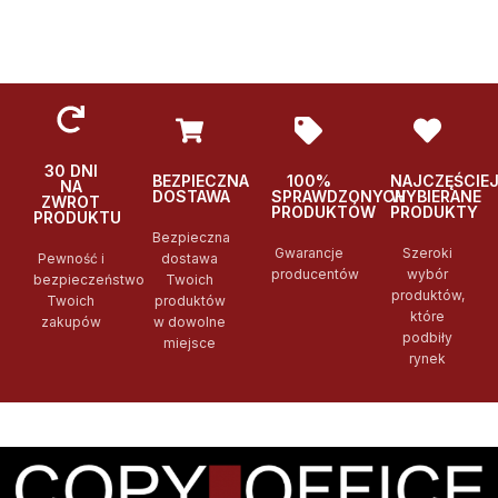
30 DNI
BEZPIECZNA
100%
NAJCZĘŚCIE
NA
DOSTAWA
SPRAWDZONYCH
WYBIERANE
ZWROT
PRODUKTÓW
PRODUKTY
PRODUKTU
Bezpieczna
Gwarancje
Szeroki
Pewność i
dostawa
producentów
wybór
bezpieczeństwo
Twoich
produktów,
Twoich
produktów
które
zakupów
w dowolne
podbiły
miejsce
rynek