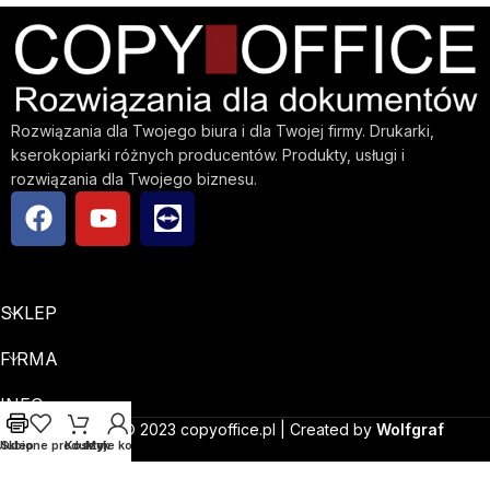
Rozwiązania dla Twojego biura i dla Twojej firmy. Drukarki,
kserokopiarki różnych producentów. Produkty, usługi i
rozwiązania dla Twojego biznesu.
SKLEP
FIRMA
INFO
Copyright © 2023 copyoffice.pl | Created by
Wolfgraf
Ulubione produkty
Sklep
Koszyk
Moje konto