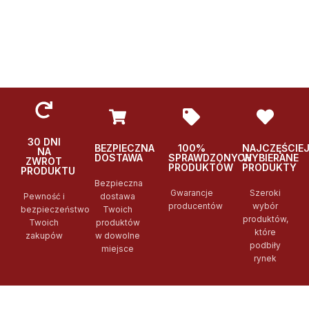
30 DNI
BEZPIECZNA
100%
NAJCZĘŚCIE
NA
DOSTAWA
SPRAWDZONYCH
WYBIERANE
ZWROT
PRODUKTÓW
PRODUKTY
PRODUKTU
Bezpieczna
Gwarancje
Szeroki
Pewność i
dostawa
producentów
wybór
bezpieczeństwo
Twoich
produktów,
Twoich
produktów
które
zakupów
w dowolne
podbiły
miejsce
rynek