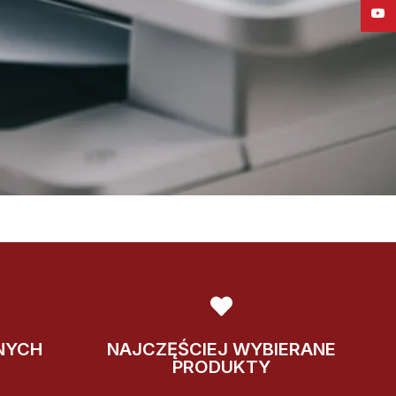
YouT
NYCH
NAJCZĘŚCIEJ WYBIERANE
PRODUKTY