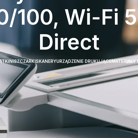
0/100, Wi-Fi 
Direct
ATKI
NISZCZARKI
SKANERY
URZĄDZENIE DRUKUJĄCE
MATERIAŁY
 Cena urządzenia zawiera
, Podajnik ręczny, Pokrywa oryginałów, Toner startowy - 2 000 stron,