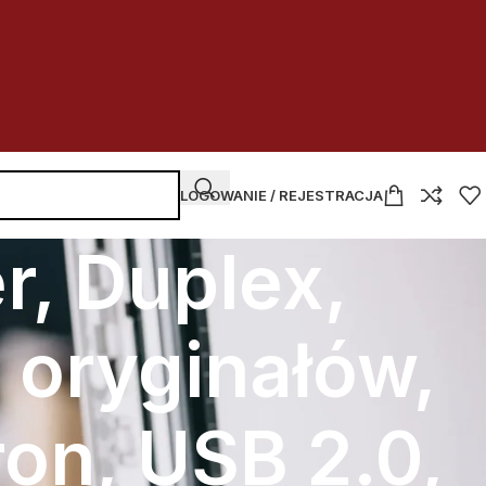
LOGOWANIE / REJESTRACJA
r, Duplex,
 oryginałów,
ron, USB 2.0,