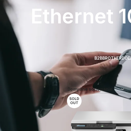
Ethernet 1
B2B
BROTHER
DOD
Strona główna
Atrybut produktu:
Body, 1 kaseta na papier, Duplex
SOLD
OUT