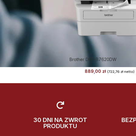
Brother DCP-B7620DW
889,00
zł
(
722,76
zł
netto)
30 DNI NA ZWROT
BEZ
PRODUKTU