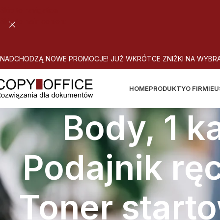
Skip to navigation
Skip to main content
N
A
D
C
H
O
D
Z
Ą
N
O
W
E
P
R
O
M
O
C
J
E
!
J
U
Ż
W
K
R
Ó
T
C
E
Z
N
I
Ż
K
I
N
A
W
Y
B
R
HOME
PRODUKTY
O FIRMIE
U
Body, 1 k
Podajnik rę
Toner starto