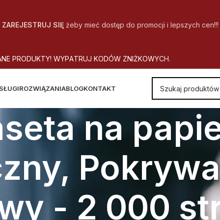
ZAREJESTRUJ SIĘ
żeby mieć dostęp do promocji i lepszych cen!!!
A
N
E
P
R
O
D
U
K
T
Y
!
W
Y
P
A
T
R
U
J
K
O
D
Ó
W
Z
N
I
Ż
K
O
W
Y
C
H
.
SŁUGI
ROZWIĄZANIA
BLOG
KONTAKT
aseta na papie
czny, Pokrywa
wy - 2 000 st