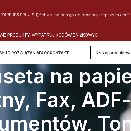
ZAREJESTRUJ SIĘ
żeby mieć dostęp do promocji i lepszych cen!!!
A
N
E
P
R
O
D
U
K
T
Y
!
W
Y
P
A
T
R
U
J
K
O
D
Ó
W
Z
N
I
Ż
K
O
W
Y
C
H
.
SŁUGI
ROZWIĄZANIA
BLOG
KONTAKT
aseta na papie
zny, Fax, ADF
umentów, Ton