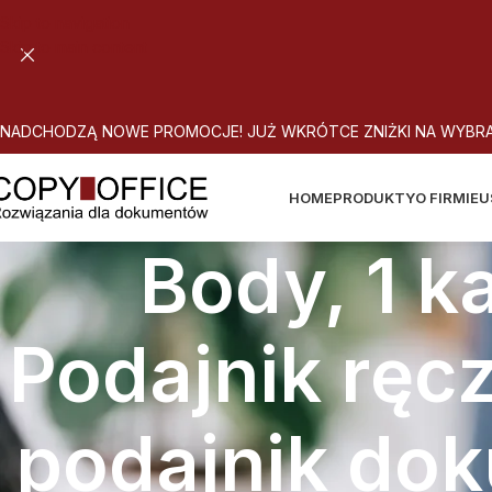
Skip to navigation
Skip to main content
N
A
D
C
H
O
D
Z
Ą
N
O
W
E
P
R
O
M
O
C
J
E
!
J
U
Ż
W
K
R
Ó
T
C
E
Z
N
I
Ż
K
I
N
A
W
Y
B
R
HOME
PRODUKTY
O FIRMIE
U
Body, 1 k
Podajnik ręc
podajnik dok