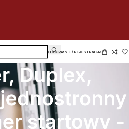
LOGOWANIE / REJESTRACJA
r, Duplex,
-jednostronny
er startowy -