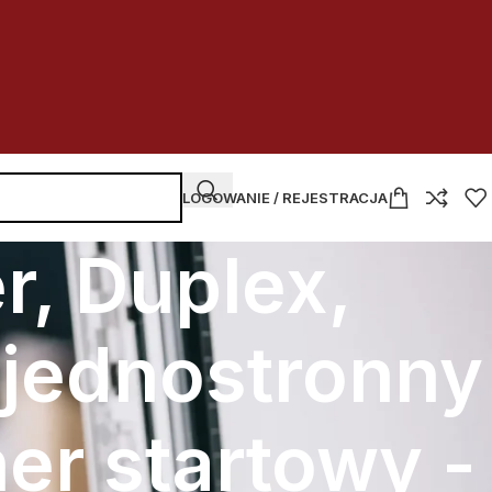
LOGOWANIE / REJESTRACJA
r, Duplex,
-jednostronny
er startowy -