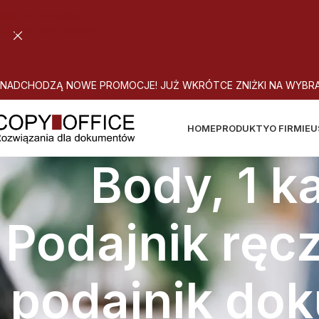
Skip to navigation
Skip to main content
N
A
D
C
H
O
D
Z
Ą
N
O
W
E
P
R
O
M
O
C
J
E
!
J
U
Ż
W
K
R
Ó
T
C
E
Z
N
I
Ż
K
I
N
A
W
Y
B
R
HOME
PRODUKTY
O FIRMIE
U
Body, 1 k
Podajnik ręc
podajnik dok