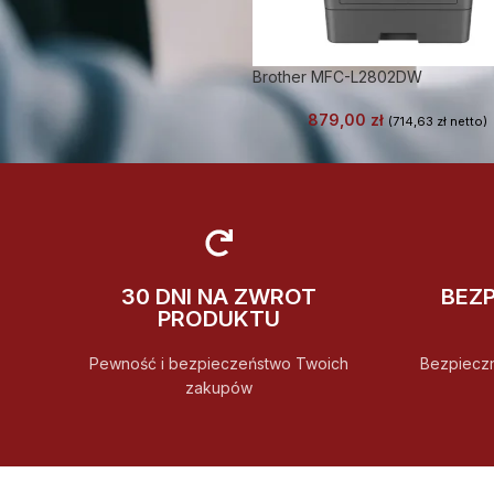
Brother MFC-L2802DW
879,00
zł
(
714,63
zł
netto)
30 DNI NA ZWROT
BEZ
PRODUKTU
Pewność i bezpieczeństwo Twoich
Bezpiecz
zakupów