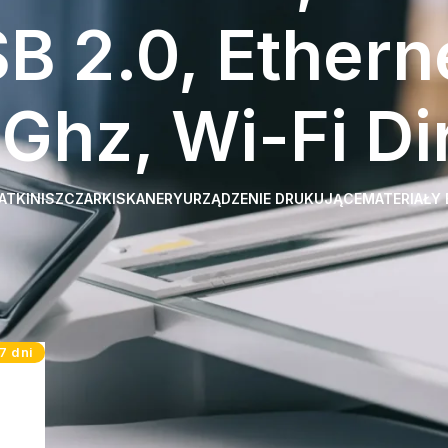
B 2.0, Ethern
5Ghz, Wi-Fi Di
ATKI
NISZCZARKI
SKANERY
URZĄDZENIE DRUKUJĄCE
MATERIAŁY
 Cena urządzenia zawiera
, Podajnik ręczny, Fax, ADF-jednostronny podajnik dokumentów, Tone
7 dni