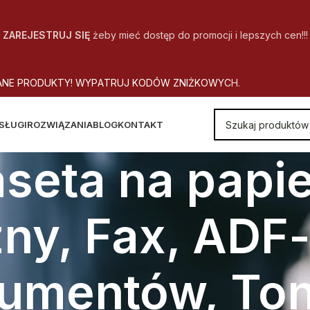
ZAREJESTRUJ SIĘ
żeby mieć dostęp do promocji i lepszych cen!!!
A
N
E
P
R
O
D
U
K
T
Y
!
W
Y
P
A
T
R
U
J
K
O
D
Ó
W
Z
N
I
Ż
K
O
W
Y
C
H
.
SŁUGI
ROZWIĄZANIA
BLOG
KONTAKT
aseta na papie
zny, Fax, ADF
umentów, Ton