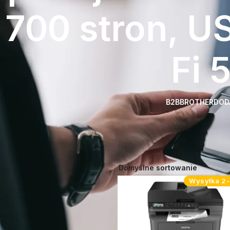
700 stron, US
Fi 
B2B
BROTHER
DOD
Strona główna
Atrybut produktu:
Body, 1 kaseta na papier, Duplex
Fi Direct
Wysyłka 2-