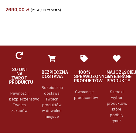
2690,00
zł
(
2186,99
zł
netto)
30 DNI
BEZPIECZNA
100%
NAJCZĘŚCIE
NA
DOSTAWA
SPRAWDZONYCH
WYBIERANE
ZWROT
PRODUKTÓW
PRODUKTY
PRODUKTU
Bezpieczna
Gwarancje
Szeroki
Pewność i
dostawa
producentów
wybór
bezpieczeństwo
Twoich
produktów,
Twoich
produktów
które
zakupów
w dowolne
podbiły
miejsce
rynek