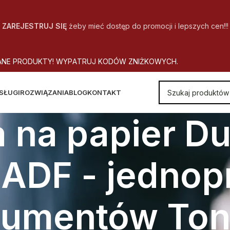
ZAREJESTRUJ SIĘ
żeby mieć dostęp do promocji i lepszych cen!!!
A
N
E
P
R
O
D
U
K
T
Y
!
W
Y
P
A
T
R
U
J
K
O
D
Ó
W
Z
N
I
Ż
K
O
W
Y
C
H
.
SŁUGI
ROZWIĄZANIA
BLOG
KONTAKT
a na papier Du
 ADF - jedno
kumentów Tone