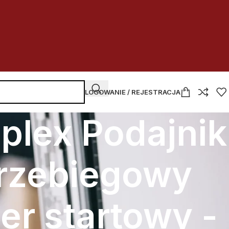
LOGOWANIE / REJESTRACJA
plex Podajnik
przebiegowy
r startowy -