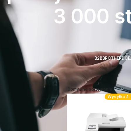
3 000 s
B2B
BROTHER
DOD
Strona główna
Atrybut produktu:
Body 1 kaseta na papier Duplex 
Wysyłka 2-