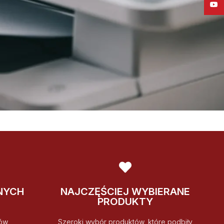
YouT
NYCH
NAJCZĘŚCIEJ WYBIERANE
PRODUKTY
ów
Szeroki wybór produktów, które podbiły