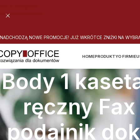
Skip to navigation
Skip to main content
N
A
D
C
H
O
D
Z
Ą
N
O
W
E
P
R
O
M
O
C
J
E
!
J
U
Ż
W
K
R
Ó
T
C
E
Z
N
I
Ż
K
I
N
A
W
Y
B
R
HOME
PRODUKTY
O FIRMIE
U
Body 1 kaset
ręczny Fax
podajnik do