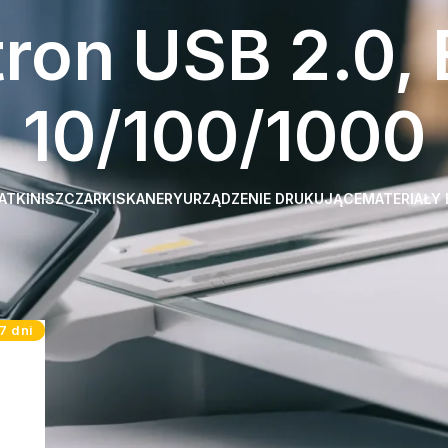
tron USB 2.0, 
10/100/1000
ATKI
NISZCZARKI
SKANERY
URZĄDZENIE DRUKUJĄCE
MATERIAŁY
 Cena urządzenia zawiera
Podajnik ręczny Fax ADF - jednoprzebiegowy podajnik dokumentów T
7 dni