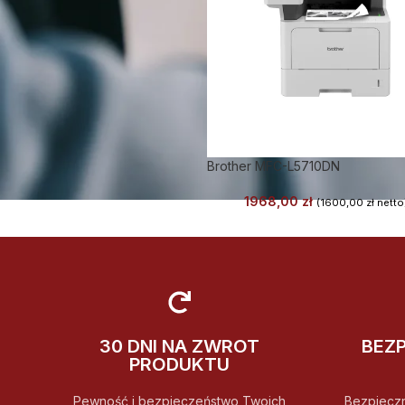
Brother MFC-L5710DN
1968,00
zł
(
1600,00
zł
netto
30 DNI NA ZWROT
BEZ
PRODUKTU
Pewność i bezpieczeństwo Twoich
Bezpiecz