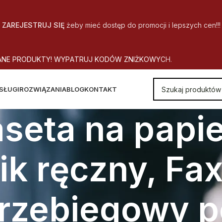
ZAREJESTRUJ SIĘ
żeby mieć dostęp do promocji i lepszych cen!!!
A
N
E
P
R
O
D
U
K
T
Y
!
W
Y
P
A
T
R
U
J
K
O
D
Ó
W
Z
N
I
Ż
K
O
W
Y
C
H
.
SŁUGI
ROZWIĄZANIA
BLOG
KONTAKT
aseta na papie
ik ręczny, Fax
rzebiegowy p