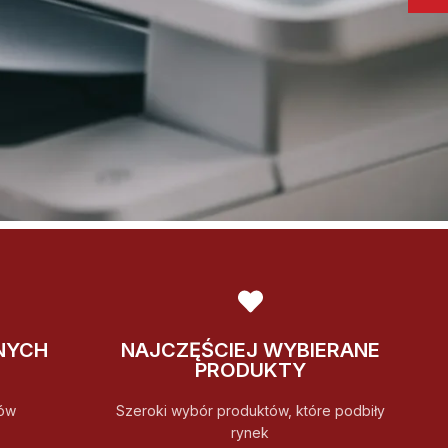
NYCH
NAJCZĘŚCIEJ WYBIERANE
PRODUKTY
ów
Szeroki wybór produktów, które podbiły
rynek