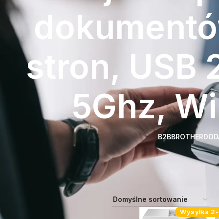
dokumentów
stron, USB 2
5Ghz, Wi
B2B
BROTHER
DOD
Strona główna
Atrybut produktu:
Body, 1 kaseta na papier, Duplex
5Ghz, Wi-Fi Direct, Czytnik NFC
Wysyłka 2-