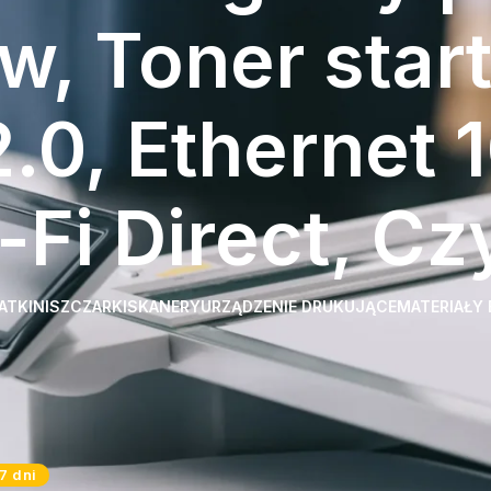
, Toner start
.0, Ethernet 
-Fi Direct, Cz
ATKI
NISZCZARKI
SKANERY
URZĄDZENIE DRUKUJĄCE
MATERIAŁY
 Cena urządzenia zawiera
, Podajnik ręczny, Fax, ADF - jednoprzebiegowy podajnik dokumentów
7 dni