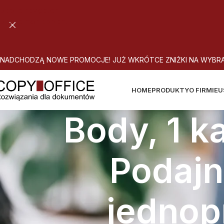
Skip to navigation
Skip to main content
N
A
D
C
H
O
D
Z
Ą
N
O
W
E
P
R
O
M
O
C
J
E
!
J
U
Ż
W
K
R
Ó
T
C
E
Z
N
I
Ż
K
I
N
A
W
Y
B
R
HOME
PRODUKTY
O FIRMIE
U
Body, 1 k
Podajn
jednop