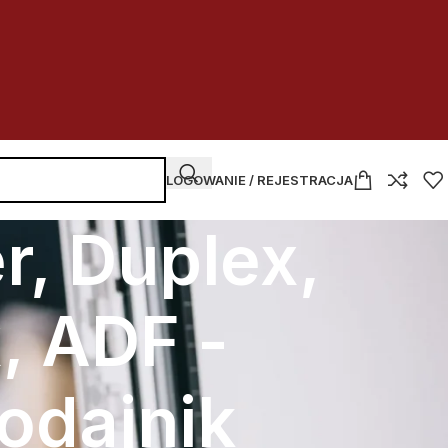
LOGOWANIE / REJESTRACJA
r, Duplex,
, ADF -
odajnik