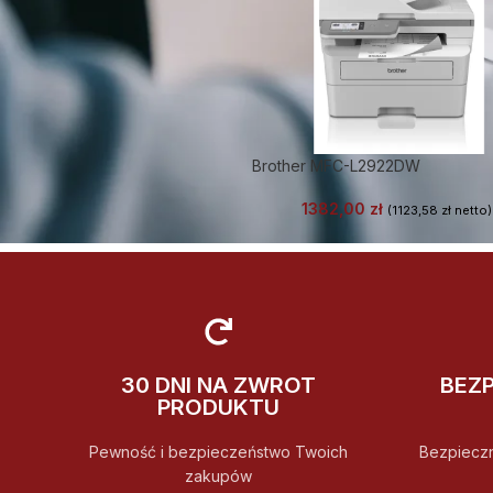
Brother MFC-L2922DW
1382,00
zł
(
1123,58
zł
netto)
30 DNI NA ZWROT
BEZ
PRODUKTU
Pewność i bezpieczeństwo Twoich
Bezpiecz
zakupów