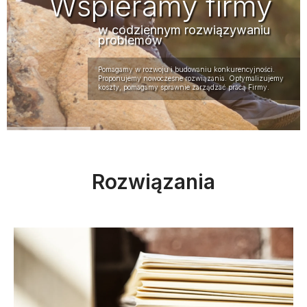
Wspieramy firmy
w codziennym rozwiązywaniu
problemów
Pomagamy w rozwoju i budowaniu konkurencyjności.
Proponujemy nowoczesne rozwiązania. Optymalizujemy
koszty, pomagamy sprawnie zarządzać pracą Firmy.
Rozwiązania