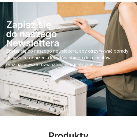
Zapisz się
do naszego
Newslettera
Zapisz się do naszego newslettera, aby otrzymywać porady
dotyczące obniżenia kosztów obiegu dokumentów
oraz najnowsze rozwiązania informatyczne
Produkty