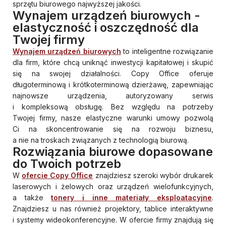
sprzętu biurowego najwyższej jakości.
Wynajem urządzeń biurowych -
elastyczność i oszczędność dla
Twojej firmy
Wynajem urządzeń biurowych
to inteligentne rozwiązanie
dla firm, które chcą uniknąć inwestycji kapitałowej i skupić
się na swojej działalności. Copy Office oferuje
długoterminową i krótkoterminową dzierżawę, zapewniając
najnowsze urządzenia, autoryzowany serwis
i kompleksową obsługę. Bez względu na potrzeby
Twojej firmy, nasze elastyczne warunki umowy pozwolą
Ci na skoncentrowanie się na rozwoju biznesu,
a nie na troskach związanych z technologią biurową.
Rozwiązania biurowe dopasowane
do Twoich potrzeb
W
ofercie Copy Office
znajdziesz szeroki wybór drukarek
laserowych i żelowych oraz urządzeń wielofunkcyjnych,
a także
tonery i inne materiały eksploatacyjne
.
Znajdziesz u nas również projektory, tablice interaktywne
i systemy wideokonferencyjne. W ofercie firmy znajdują się