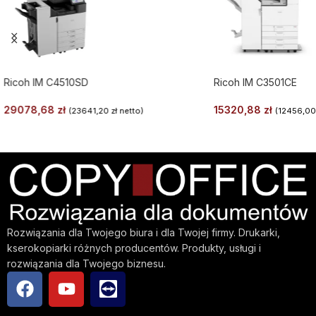
Ricoh IM C4510SD
Ricoh IM C3501CE
29078,68
zł
15320,88
zł
(
23641,20
zł
netto)
(
12456,0
Rozwiązania dla Twojego biura i dla Twojej firmy. Drukarki,
kserokopiarki różnych producentów. Produkty, usługi i
rozwiązania dla Twojego biznesu.