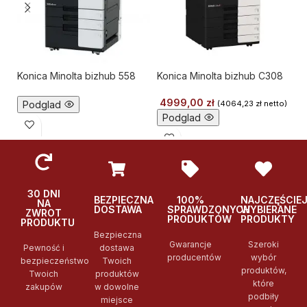
Konica Minolta bizhub 558
Konica Minolta bizhub C308
Ko
4999,00
zł
Podglad
(
4064,23
zł
netto)
Podglad
30 DNI
BEZPIECZNA
100%
NAJCZĘŚCIE
NA
DOSTAWA
SPRAWDZONYCH
WYBIERANE
ZWROT
PRODUKTÓW
PRODUKTY
PRODUKTU
Bezpieczna
Gwarancje
Szeroki
Pewność i
dostawa
producentów
wybór
bezpieczeństwo
Twoich
produktów,
Twoich
produktów
które
zakupów
w dowolne
podbiły
miejsce