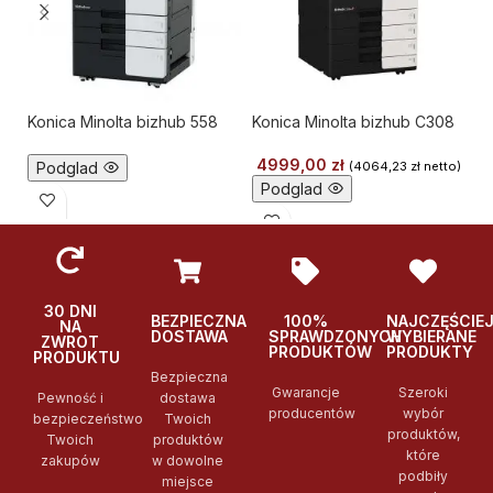
Konica Minolta bizhub 558
Konica Minolta bizhub C308
Ko
4999,00
zł
Podglad
(
4064,23
zł
netto)
Podglad
30 DNI
BEZPIECZNA
100%
NAJCZĘŚCIE
NA
DOSTAWA
SPRAWDZONYCH
WYBIERANE
ZWROT
PRODUKTÓW
PRODUKTY
PRODUKTU
Bezpieczna
Gwarancje
Szeroki
Pewność i
dostawa
producentów
wybór
bezpieczeństwo
Twoich
produktów,
Twoich
produktów
które
zakupów
w dowolne
podbiły
miejsce