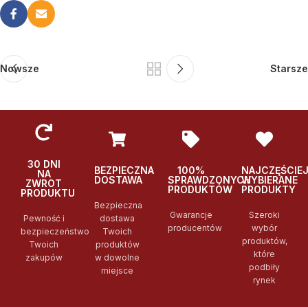
Nowsze
Starsze
30 DNI
BEZPIECZNA
100%
NAJCZĘŚCIE
NA
DOSTAWA
SPRAWDZONYCH
WYBIERANE
ZWROT
PRODUKTÓW
PRODUKTY
PRODUKTU
Bezpieczna
Gwarancje
Szeroki
Pewność i
dostawa
producentów
wybór
bezpieczeństwo
Twoich
produktów,
Twoich
produktów
które
zakupów
w dowolne
podbiły
miejsce
rynek