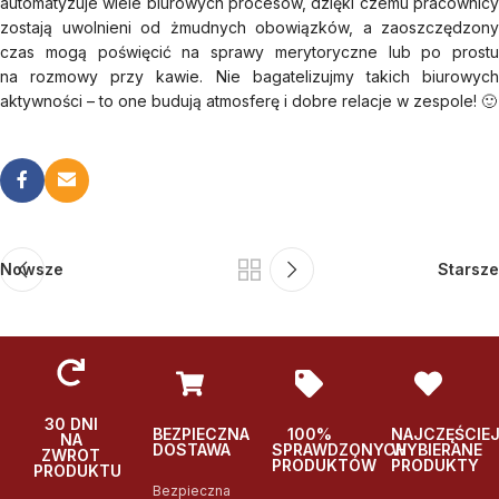
automatyzuje wiele biurowych procesów, dzięki czemu pracownicy
zostają uwolnieni od żmudnych obowiązków, a zaoszczędzony
czas mogą poświęcić na sprawy merytoryczne lub po prostu
na rozmowy przy kawie. Nie bagatelizujmy takich biurowych
aktywności – to one budują atmosferę i dobre relacje w zespole! 🙂
Nowsze
Starsze
30 DNI
BEZPIECZNA
100%
NAJCZĘŚCIE
NA
DOSTAWA
SPRAWDZONYCH
WYBIERANE
ZWROT
PRODUKTÓW
PRODUKTY
PRODUKTU
Bezpieczna