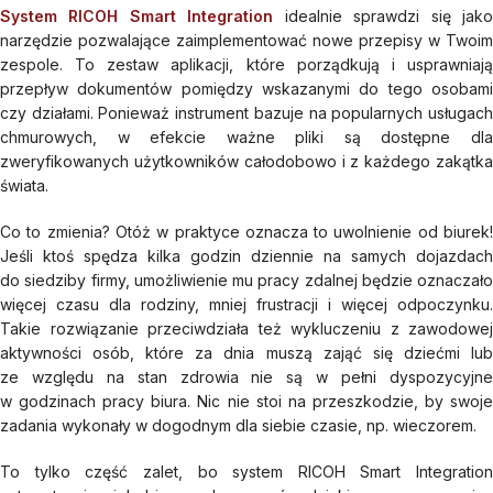
System RICOH Smart Integration
idealnie sprawdzi się jak
narzędzie pozwalające zaimplementować nowe przepisy w Twoim
zespole. To zestaw aplikacji, które porządkują i usprawniają
przepływ dokumentów pomiędzy wskazanymi do tego osobami
czy działami. Ponieważ instrument bazuje na popularnych usługach
chmurowych, w efekcie ważne pliki są dostępne dla
zweryfikowanych użytkowników całodobowo i z każdego zakątka
świata.
Co to zmienia? Otóż w praktyce oznacza to uwolnienie od biurek!
Jeśli ktoś spędza kilka godzin dziennie na samych dojazdach
do siedziby firmy, umożliwienie mu pracy zdalnej będzie oznaczało
więcej czasu dla rodziny, mniej frustracji i więcej odpoczynku.
Takie rozwiązanie przeciwdziała też wykluczeniu z zawodowej
aktywności osób, które za dnia muszą zająć się dziećmi lub
ze względu na stan zdrowia nie są w pełni dyspozycyjne
w godzinach pracy biura. Nic nie stoi na przeszkodzie, by swoje
zadania wykonały w dogodnym dla siebie czasie, np. wieczorem.
To tylko część zalet, bo system RICOH Smart Integration