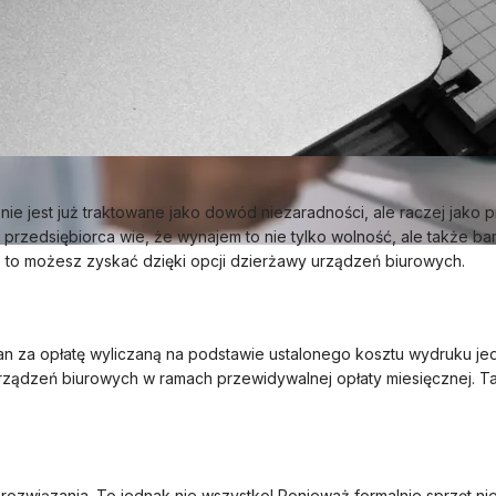
ie jest już traktowane jako dowód niezaradności, ale raczej jako
 przedsiębiorca wie, że wynajem to nie tylko wolność, ale także b
ko to możesz zyskać dzięki opcji dzierżawy urządzeń biurowych.
 za opłatę wyliczaną na podstawie ustalonego kosztu wydruku jedn
rządzeń biurowych w ramach przewidywalnej opłaty miesięcznej. Tak
o rozwiązania. To jednak nie wszystko! Ponieważ formalnie sprzęt ni