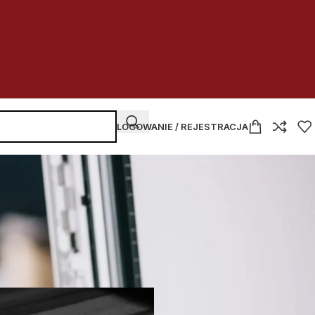
LOGOWANIE / REJESTRACJA
NAJNOWSZE WPISY
Kupować
czy dzierżawić
w budżetówce
2026-07-30