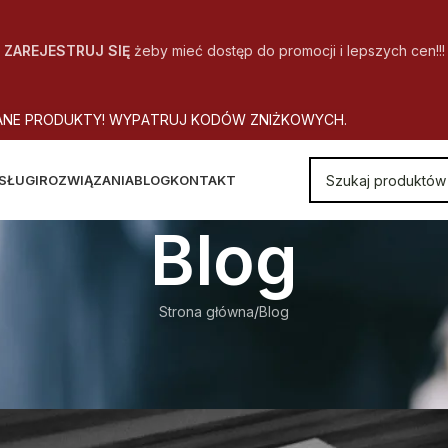
ZAREJESTRUJ SIĘ
żeby mieć dostęp do promocji i lepszych cen!!!
A
N
E
P
R
O
D
U
K
T
Y
!
W
Y
P
A
T
R
U
J
K
O
D
Ó
W
Z
N
I
Ż
K
O
W
Y
C
H
.
SŁUGI
ROZWIĄZANIA
BLOG
KONTAKT
Blog
Strona główna
Blog
BLOG
Wolność wynajmu
utor
CopyOffice
Wł. 2025-03-25