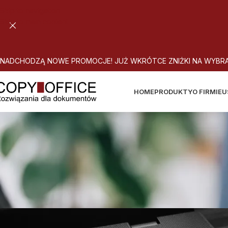
Skip to navigation
Skip to main content
N
A
D
C
H
O
D
Z
Ą
N
O
W
E
P
R
O
M
O
C
J
E
!
J
U
Ż
W
K
R
Ó
T
C
E
Z
N
I
Ż
K
I
N
A
W
Y
B
R
HOME
PRODUKTY
O FIRMIE
U
A