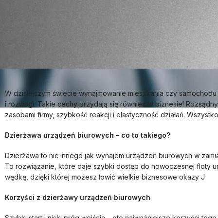
W dzisiejszym świecie wynajmowanie mieszkania czy samochodu n
i rozwagi. Takie cechy przydają się również w biznesie! Rozsądny
zasobami firmy, szybkość reakcji i elastyczność działań. Wszyst
Dzierżawa urządzeń biurowych – co to takiego?
Dzierżawa to nic innego jak wynajem urządzeń biurowych w zamian
To rozwiązanie, które daje szybki dostęp do nowoczesnej floty u
wędkę, dzięki której możesz łowić wielkie biznesowe okazy J
Korzyści z dzierżawy urządzeń biurowych
Szybki start i niski próg wejścia – oto najważniejsze korzyści teg