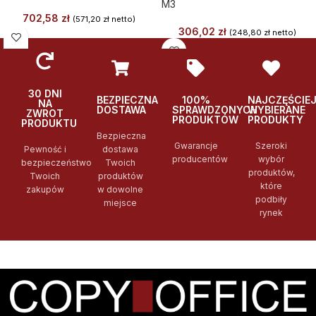
M3
702,58
zł
(
571,20
zł
netto)
306,02
zł
(
248,80
zł
netto)
30 DNI
BEZPIECZNA
100%
NAJCZĘŚCIE
NA
DOSTAWA
SPRAWDZONYCH
WYBIERANE
ZWROT
PRODUKTÓW
PRODUKTY
PRODUKTU
Bezpieczna
Gwarancje
Szeroki
Pewność i
dostawa
producentów
wybór
bezpieczeństwo
Twoich
produktów,
Twoich
produktów
które
zakupów
w dowolne
podbiły
miejsce
rynek