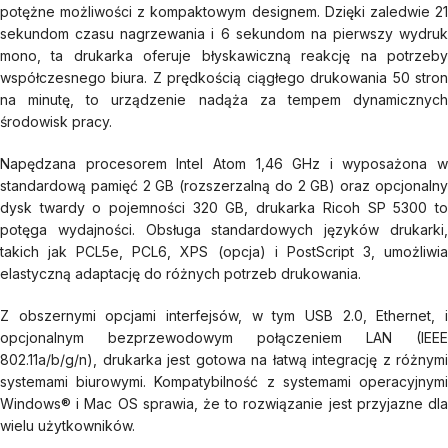
potężne możliwości z kompaktowym designem. Dzięki zaledwie 21
sekundom czasu nagrzewania i 6 sekundom na pierwszy wydruk
mono, ta drukarka oferuje błyskawiczną reakcję na potrzeby
współczesnego biura. Z prędkością ciągłego drukowania 50 stron
na minutę, to urządzenie nadąża za tempem dynamicznych
środowisk pracy.
Napędzana procesorem Intel Atom 1,46 GHz i wyposażona w
standardową pamięć 2 GB (rozszerzalną do 2 GB) oraz opcjonalny
dysk twardy o pojemności 320 GB, drukarka Ricoh SP 5300 to
potęga wydajności. Obsługa standardowych języków drukarki,
takich jak PCL5e, PCL6, XPS (opcja) i PostScript 3, umożliwia
elastyczną adaptację do różnych potrzeb drukowania.
Z obszernymi opcjami interfejsów, w tym USB 2.0, Ethernet, i
opcjonalnym bezprzewodowym połączeniem LAN (IEEE
802.11a/b/g/n), drukarka jest gotowa na łatwą integrację z różnymi
systemami biurowymi. Kompatybilność z systemami operacyjnymi
Windows® i Mac OS sprawia, że to rozwiązanie jest przyjazne dla
wielu użytkowników.