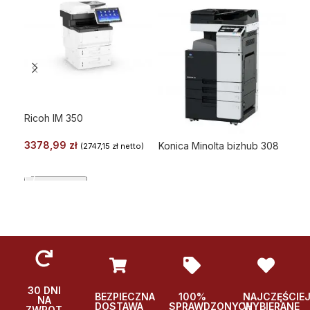
Ricoh IM 350
3378,99
zł
Konica Minolta bizhub 308
Kon
(
2747,15
zł
netto)
WYBIERZ
DOWIEDZ SIĘ WIĘCEJ
Podglad
Podglad
Po
30 DNI
BEZPIECZNA
100%
NAJCZĘŚCIE
NA
DOSTAWA
SPRAWDZONYCH
WYBIERANE
ZWROT