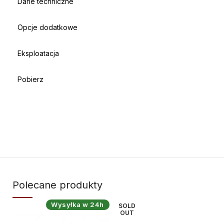
Dane techniczne
Opcje dodatkowe
Eksploatacja
Pobierz
Polecane produkty
Wysyłka w 24h
SOLD
SO
OUT
O