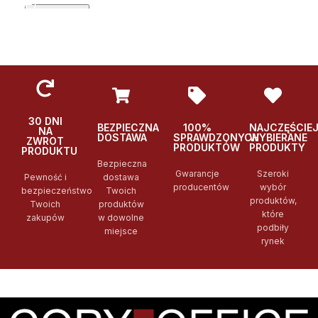
DOWIEDZ SIĘ WIĘCEJ
Podglad
Podglad
Po
30 DNI
BEZPIECZNA
100%
NAJCZĘŚCIE
NA
DOSTAWA
SPRAWDZONYCH
WYBIERANE
ZWROT
PRODUKTÓW
PRODUKTY
PRODUKTU
Bezpieczna
Gwarancje
Szeroki
Pewność i
dostawa
producentów
wybór
bezpieczeństwo
Twoich
produktów,
Twoich
produktów
które
zakupów
w dowolne
podbiły
miejsce
rynek