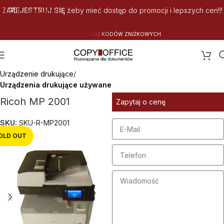
Skip to navigation
ZAREJESTRUJ SIĘ
żeby mieć dostęp do promocji i lepszych cen!!!
Skip to main content
Strona główna
Urządzenie drukujące
Urządzenia drukujące używane
Ricoh MP 2001
Zapytaj o cenę
SKU:
SKU-R-MP2001
OLD OUT