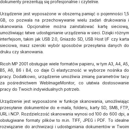
dokumenty prezentują się profesjonalnie i czytelnie.
Urządzenie jest wyposażone w obszerną pamięć o pojemności 1,5
GB, co pozwala na przechowywanie wielu zadań drukowania i
skanowania. Opcjonalnie można zainstalować kartę sieciową,
umożliwiając łatwe udostępnianie urządzenia w sieci. Dzięki różnym
interfejsom, takim jak USB 2.0, Gniazdo SD, USB Host I/F czy karta
sieciowa, masz szeroki wybór sposobów przesyłania danych do
druku czy skanowania.
Ricoh MP 2001 obsługuje wiele formatów papieru, w tym A3, A4, A5,
B5, A6, B6 i B4, co daje Ci elastyczność w wyborze nośnika do
pracy. Dodatkowo, urządzenie umożliwia zmianę parametrów tacy
za pośrednictwem WebImageMonitor, co ułatwia dostosowanie
pracy do Twoich indywidualnych potrzeb.
Urządzenie jest wyposażone w funkcje skanowania, umożliwiając
przesyłanie dokumentów do e-maila, folderu, karty SD, SMB, FTP,
URL i NCP. Rozdzielczość skanowania wynosi od 100 do 600 dpi, a
obsługiwane formaty plików to m.in. TIFF, JPEG i PDF. To idealne
rozwiązanie do archiwizacji i udostępniania dokumentów w Twoim