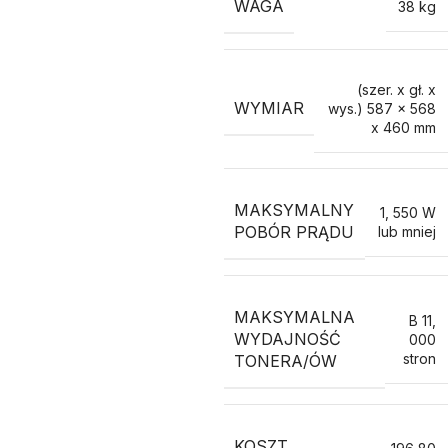
WAGA
38 kg
(szer. x gł. x
WYMIAR
wys.) 587 x 568
x 460 mm
MAKSYMALNY
1
,
550 W
POBÓR PRĄDU
lub mniej
MAKSYMALNA
B 11
,
WYDAJNOŚĆ
000
stron
TONERA/ÓW
KOSZT