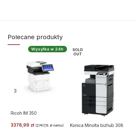
Polecane produkty
Wysyłka w 24h
SOLD
SO
OUT
O
Ricoh IM 350
3378,99
zł
Konica Minolta bizhub 308
Kon
(
2747,15
zł
netto)
WYBIERZ