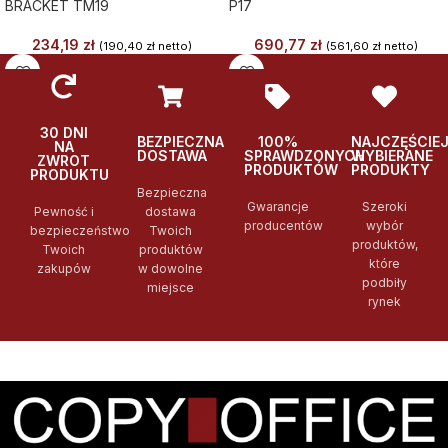
BRACKET TM19
P17
234,19
zł
690,77
zł
(
190,40
zł
netto)
(
561,60
zł
netto)
30 DNI
BEZPIECZNA
100%
NAJCZĘŚCIE
NA
DOSTAWA
SPRAWDZONYCH
WYBIERANE
ZWROT
PRODUKTÓW
PRODUKTY
PRODUKTU
Bezpieczna
Gwarancje
Szeroki
Pewność i
dostawa
producentów
wybór
bezpieczeństwo
Twoich
produktów,
Twoich
produktów
które
zakupów
w dowolne
podbiły
miejsce
rynek