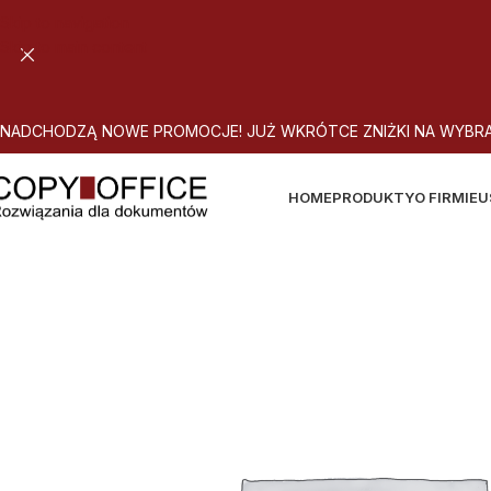
Skip to navigation
Skip to main content
N
A
D
C
H
O
D
Z
Ą
N
O
W
E
P
R
O
M
O
C
J
E
!
J
U
Ż
W
K
R
Ó
T
C
E
Z
N
I
Ż
K
I
N
A
W
Y
B
R
HOME
PRODUKTY
O FIRMIE
U