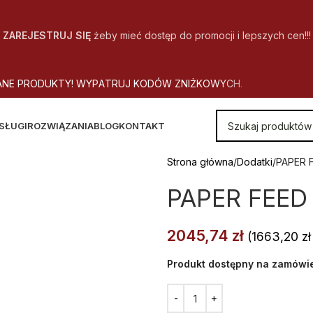
ZAREJESTRUJ SIĘ
żeby mieć dostęp do promocji i lepszych cen!!!
A
N
E
P
R
O
D
U
K
T
Y
!
W
Y
P
A
T
R
U
J
K
O
D
Ó
W
Z
N
I
Ż
K
O
W
Y
C
H
.
SŁUGI
ROZWIĄZANIA
BLOG
KONTAKT
Strona główna
Dodatki
PAPER 
PAPER FEED 
2045,74
zł
(
1663,20
zł
Produkt dostępny na zamówi
Alternative: