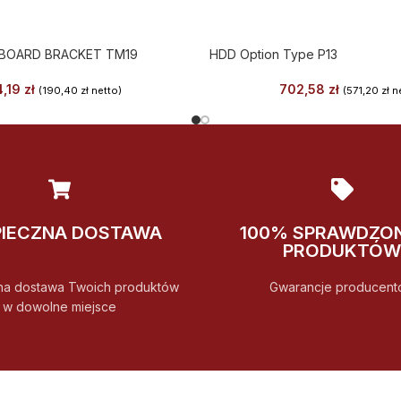
YBOARD BRACKET TM19
HDD Option Type P13
4,19
zł
702,58
zł
(
190,40
zł
netto)
(
571,20
zł
ne
PIECZNA DOSTAWA
100% SPRAWDZO
PRODUKTÓW
na dostawa Twoich produktów
Gwarancje producent
w dowolne miejsce