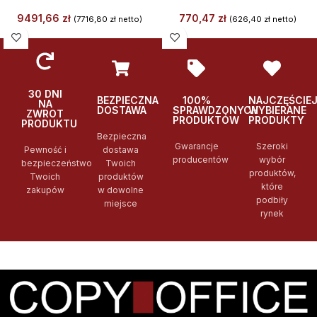
9491,66
zł
770,47
zł
(
7716,80
zł
netto)
(
626,40
zł
netto)
30 DNI
BEZPIECZNA
100%
NAJCZĘŚCIE
NA
DOSTAWA
SPRAWDZONYCH
WYBIERANE
ZWROT
PRODUKTÓW
PRODUKTY
PRODUKTU
Bezpieczna
Gwarancje
Szeroki
Pewność i
dostawa
producentów
wybór
bezpieczeństwo
Twoich
produktów,
Twoich
produktów
które
zakupów
w dowolne
podbiły
miejsce
rynek