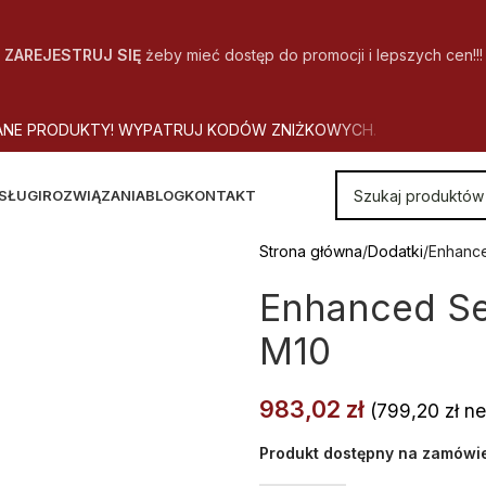
ZAREJESTRUJ SIĘ
żeby mieć dostęp do promocji i lepszych cen!!!
A
N
E
P
R
O
D
U
K
T
Y
!
W
Y
P
A
T
R
U
J
K
O
D
Ó
W
Z
N
I
Ż
K
O
W
Y
C
H
.
SŁUGI
ROZWIĄZANIA
BLOG
KONTAKT
Strona główna
Dodatki
Enhance
Enhanced Se
M10
983,02
zł
(
799,20
zł
ne
Produkt dostępny na zamówi