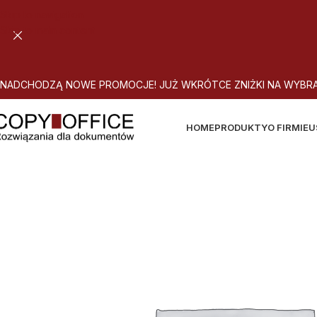
Skip to navigation
Skip to main content
N
A
D
C
H
O
D
Z
Ą
N
O
W
E
P
R
O
M
O
C
J
E
!
J
U
Ż
W
K
R
Ó
T
C
E
Z
N
I
Ż
K
I
N
A
W
Y
B
R
HOME
PRODUKTY
O FIRMIE
U