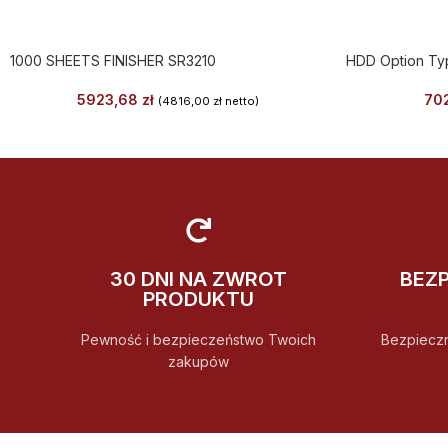
1000 SHEETS FINISHER SR3210
HDD Option Ty
5923,68
zł
70
(
4816,00
zł
netto)
30 DNI NA ZWROT
BEZ
PRODUKTU
Pewność i bezpieczeństwo Twoich
Bezpiecz
zakupów