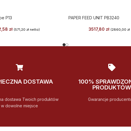
pe P13
PAPER FEED UNIT PB3240
2,58
zł
3517,80
zł
(
571,20
zł
netto)
(
2860,00
zł
PIECZNA DOSTAWA
100% SPRAWDZO
PRODUKTÓW
na dostawa Twoich produktów
Gwarancje producent
w dowolne miejsce