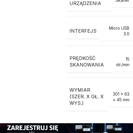
Skaner
URZĄDZENIA
Micro USB
INTERFEJS
3.0
PRĘDKOŚĆ
15
SKANOWANIA
str./min
WYMIAR
301 × 63
(SZER. X GŁ. X
× 45 mm
WYS.)