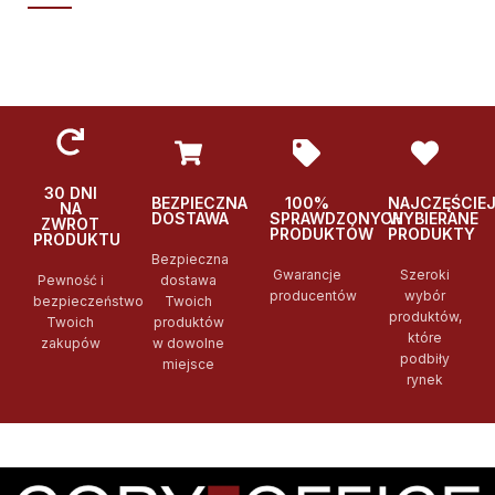
30 DNI
BEZPIECZNA
100%
NAJCZĘŚCIE
NA
DOSTAWA
SPRAWDZONYCH
WYBIERANE
ZWROT
PRODUKTÓW
PRODUKTY
PRODUKTU
Bezpieczna
Gwarancje
Szeroki
Pewność i
dostawa
producentów
wybór
bezpieczeństwo
Twoich
produktów,
Twoich
produktów
które
zakupów
w dowolne
podbiły
miejsce
rynek