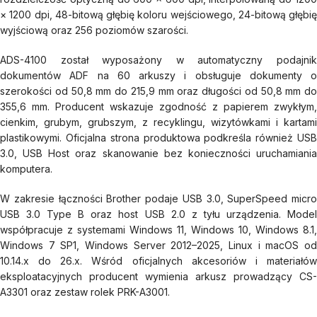
× 1200 dpi, 48-bitową głębię koloru wejściowego, 24-bitową głębię
wyjściową oraz 256 poziomów szarości.
ADS-4100 został wyposażony w automatyczny podajnik
dokumentów ADF na 60 arkuszy i obsługuje dokumenty o
szerokości od 50,8 mm do 215,9 mm oraz długości od 50,8 mm do
355,6 mm. Producent wskazuje zgodność z papierem zwykłym,
cienkim, grubym, grubszym, z recyklingu, wizytówkami i kartami
plastikowymi. Oficjalna strona produktowa podkreśla również USB
3.0, USB Host oraz skanowanie bez konieczności uruchamiania
komputera.
W zakresie łączności Brother podaje USB 3.0, SuperSpeed micro
USB 3.0 Type B oraz host USB 2.0 z tyłu urządzenia. Model
współpracuje z systemami Windows 11, Windows 10, Windows 8.1,
Windows 7 SP1, Windows Server 2012–2025, Linux i macOS od
10.14.x do 26.x. Wśród oficjalnych akcesoriów i materiałów
eksploatacyjnych producent wymienia arkusz prowadzący CS-
A3301 oraz zestaw rolek PRK-A3001.