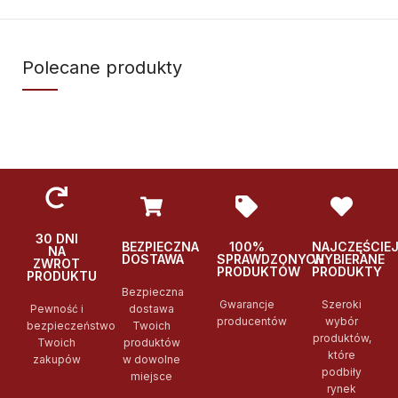
Polecane produkty
30 DNI
BEZPIECZNA
100%
NAJCZĘŚCIE
NA
DOSTAWA
SPRAWDZONYCH
WYBIERANE
ZWROT
PRODUKTÓW
PRODUKTY
PRODUKTU
Bezpieczna
Gwarancje
Szeroki
Pewność i
dostawa
producentów
wybór
bezpieczeństwo
Twoich
produktów,
Twoich
produktów
które
zakupów
w dowolne
podbiły
miejsce
rynek