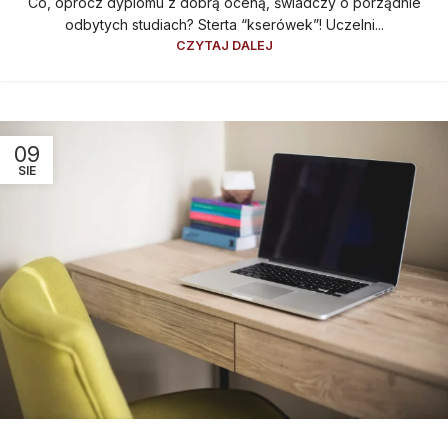
Co, oprócz dyplomu z dobrą oceną, świadczy o porządnie
odbytych studiach? Sterta “kserówek”! Uczelni...
CZYTAJ DALEJ
09
SIE