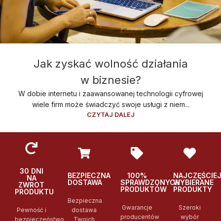
Jak zyskać wolność działania
w biznesie?
W dobie internetu i zaawansowanej technologii cyfrowej
wiele firm może świadczyć swoje usługi z niem...
CZYTAJ DALEJ
30 DNI
BEZPIECZNA
100%
NAJCZĘŚCIE
NA
DOSTAWA
SPRAWDZONYCH
WYBIERANE
ZWROT
PRODUKTÓW
PRODUKTY
PRODUKTU
Bezpieczna
Gwarancje
Szeroki
Pewność i
dostawa
producentów
wybór
bezpieczeństwo
Twoich