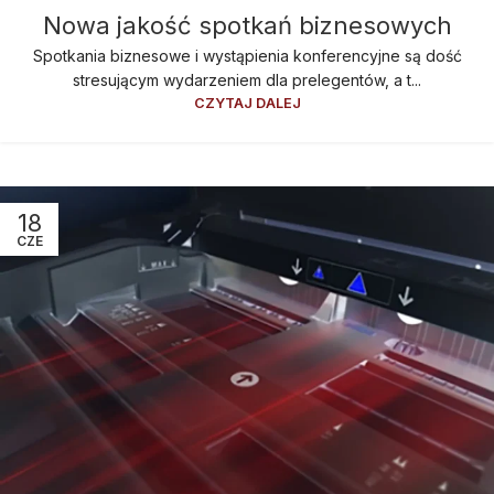
29
Nowa jakość spotkań biznesowych
CZE
Spotkania biznesowe i wystąpienia konferencyjne są dość
stresującym wydarzeniem dla prelegentów, a t...
CZYTAJ DALEJ
18
CZE