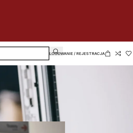
LOGOWANIE / REJESTRACJA
NAJNOWSZE WPISY
w
Kupować
czy dzierżawić
w budżetówce
2026-07-30