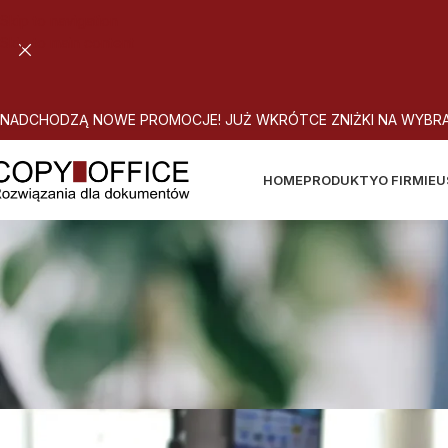
Skip to navigation
Skip to main content
N
A
D
C
H
O
D
Z
Ą
N
O
W
E
P
R
O
M
O
C
J
E
!
J
U
Ż
W
K
R
Ó
T
C
E
Z
N
I
Ż
K
I
N
A
W
Y
B
R
HOME
PRODUKTY
O FIRMIE
U
Sprawna komunik