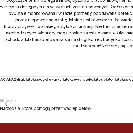
dotyczące terminów egzaminów, dyżurów pracowników, harmon
w miejscu dostępnym dla wszystkich zainteresowanych. Ogłoszenia
być stale monitorowana i w razie potrzeby poddawana korekcie 
przez niepowołaną osobę. Istotne jest również to, że wiado
którzy przywykli do takiego stylu komunikacji. Nie bez znaczeni
niechodzących. Monitory mogą zostać zainstalowane w kilku mi
schodów lub transportowania się na drugi koniec budynku. Kosz
na działalność komercyjną – 
A0
A1
A2
druk lateksowy
drukarka lateksowa
lateks
latex
ploter lateksow
Nowsze
Narzędzia, które pomogą przetrwać epidemię