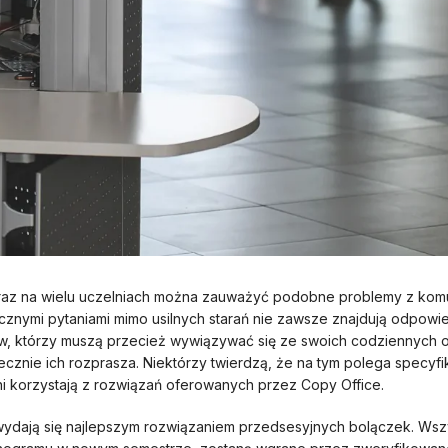
ż teraz na wielu uczelniach można zauważyć podobne problemy z kom
znymi pytaniami mimo usilnych starań nie zawsze znajdują odpowie
ów, którzy muszą przecież wywiązywać się ze swoich codziennych 
nie ich rozprasza. Niektórzy twierdzą, że na tym polega specyfika 
ni korzystają z rozwiązań oferowanych przez Copy Office.
wydają się najlepszym rozwiązaniem przedsesyjnych bolączek. Wszy