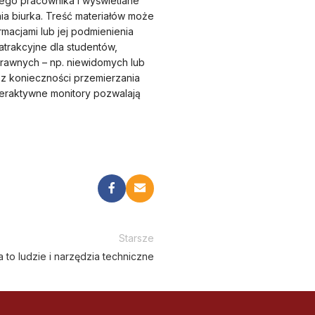
go pracownika i wyświetlane
a biurka. Treść materiałów może
macjami lub jej podmienienia
atrakcyjne dla studentów,
sprawnych – np. niewidomych lub
z konieczności przemierzania
teraktywne monitory pozwalają
Starsze
 to ludzie i narzędzia techniczne