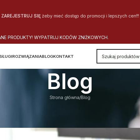
ZAREJESTRUJ SIĘ
żeby mieć dostęp do promocji i lepszych cen!!!
A
N
E
P
R
O
D
U
K
T
Y
!
W
Y
P
A
T
R
U
J
K
O
D
Ó
W
Z
N
I
Ż
K
O
W
Y
C
H
.
SŁUGI
ROZWIĄZANIA
BLOG
KONTAKT
Blog
Strona główna
Blog
BLOG
acja w gorącym okresie studió
Autor
CopyOffice
Wł. 2020-01-31