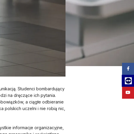
Zalog
Team
unikacją. Studenci bombardujący
YouT
dzi na dręczące ich pytania.
obowiązków, a ciągłe odbieranie
polskich uczelni i nie robią nic,
stkie informacje organizacyjne,