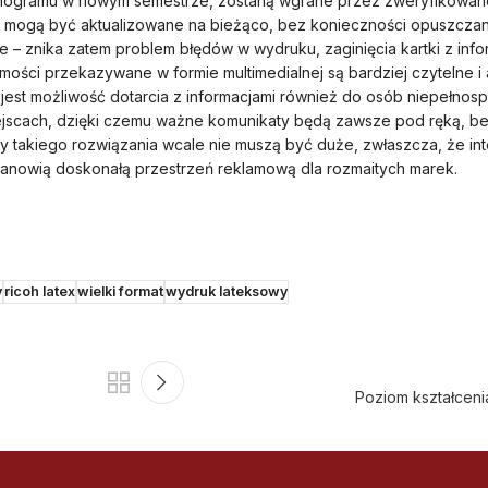
ogramu w nowym semestrze, zostaną wgrane przez zweryfikowane
 mogą być aktualizowane na bieżąco, bez konieczności opuszczani
– znika zatem problem błędów w wydruku, zaginięcia kartki z infor
mości przekazywane w formie multimedialnej są bardziej czytelne i 
a jest możliwość dotarcia z informacjami również do osób niepełno
ejscach, dzięki czemu ważne komunikaty będą zawsze pod ręką, be
ty takiego rozwiązania wcale nie muszą być duże, zwłaszcza, że in
stanowią doskonałą przestrzeń reklamową dla rozmaitych marek.
y
ricoh latex
wielki format
wydruk lateksowy
Poziom kształcenia