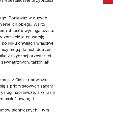
e niebezpiecznie przybliżasz
nego. Ponieważ w dużych
enie ich obiegu. Warto
wiednich osób wymaga czasu.
y zamienić je na wersję
 po kilku chwilach właściwe
wnicy mogą do nich dotrzeć
a z fizycznej przestrzeni –
zewnętrznych, takich jak
jmuje z Ciebie obowiązki
się z priorytetowych zadań!
usługi naprawcze, a w razie
że miałeś awarię
.

blemów technicznych – tym