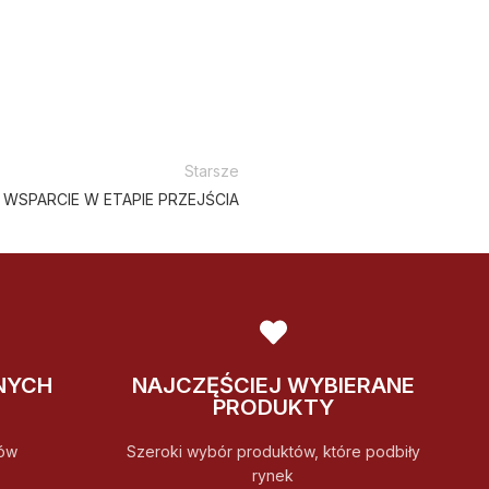
Starsze
WSPARCIE W ETAPIE PRZEJŚCIA
NYCH
NAJCZĘŚCIEJ WYBIERANE
PRODUKTY
ów
Szeroki wybór produktów, które podbiły
rynek