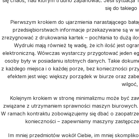
się chaos, nad którym trudno zapanować. Jeśli sytuacja T
się do takiego
Pierwszym krokiem do ujarzmienia narastającego bał
przedsiębiorstwach informacje przekazywane są w wi
zrezygnować z drukowania kartek – pochłania to dużą il
Wydruki mają również tę wadę, że ich ilość jest ogr
elektroniczną. Wówczas wystarczy przygotować jeden egz
osoby były w posiadaniu istotnych danych. Takie dokum
z każdego miejsca i o każdej porze, bez konieczności pr
efektem jest więc większy porządek w biurze oraz za
wilgoć,
Kolejnym krokiem w stronę minimalizmu może być zawa
związane z utrzymaniem sprawności maszyn biurowych. A 
W ramach kontraktu zobowiązujemy się dbać o zaopatrzen
konieczności – zapewniamy maszyny zastępcze. S
Im mniej przedmiotów wokół Ciebie, im mniej skomplik