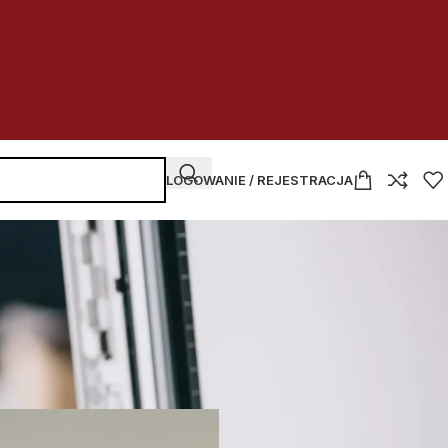
LOGOWANIE / REJESTRACJA
NAJNOWSZE WPISY
Kupować
czy dzierżawić
w budżetówce
2026-07-30