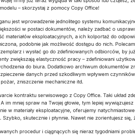
wojej firmy już teraz wygląda w taki sposób lub czujesz, ż
 modelu – skorzystaj z pomocy Copy Office!
aganu jest wprowadzenie jednolitego systemu komunikacyj
ększości w postaci dokumentów, należy zadbać o usprawni
ość materiałów eksploatacyjnych, a ich kolportaż do odpo
aniczona, podobnie jak możliwość dostępu do nich. Polecam
emplarz i wysłać go do zdefiniowanych odbiorców, by już
enty zwiększają elastyczność pracy – zdefiniowani użytko
zychodzenia do biura. Dodatkowo archiwum dokumentów znik
bezpieczenie danych przed szkodliwym wpływem czynników 
 pożar, zniszczenie mechaniczne itd.
rcie kontraktu serwisowego z Copy Office. Taki układ zde
im mniej spraw na Twojej głowie, tym lepiej wywiązujesz 
ie w materiały eksploatacyjne, oferujemy natychmiastowe 
zybko, skutecznie i płynnie. Nawet nie zorientujesz się, 
owanych procedur i ciągnących się nieraz tygodniami pro