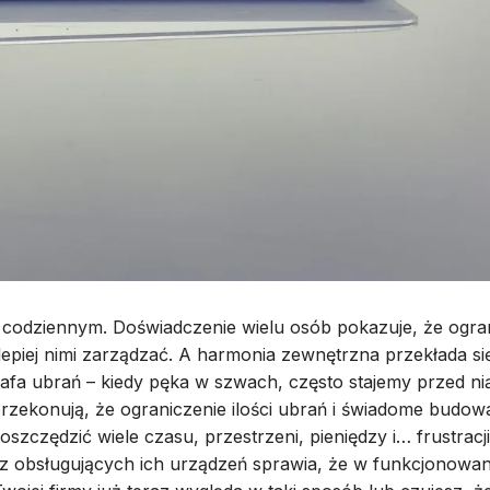
u codziennym. Doświadczenie wielu osób pokazuje, że ogran
lepiej nimi zarządzać. A harmonia zewnętrzna przekłada s
fa ubrań – kiedy pęka w szwach, często stajemy przed nią
e przekonują, że ograniczenie ilości ubrań i świadome bud
zczędzić wiele czasu, przestrzeni, pieniędzy i… frustracji
raz obsługujących ich urządzeń sprawia, że w funkcjonowa