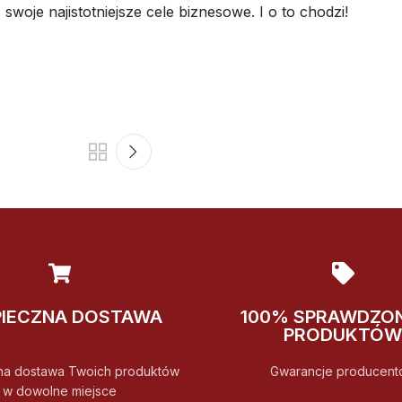
 swoje najistotniejsze cele biznesowe. I o to chodzi!
PIECZNA DOSTAWA
100% SPRAWDZO
PRODUKTÓW
na dostawa Twoich produktów
Gwarancje producent
w dowolne miejsce