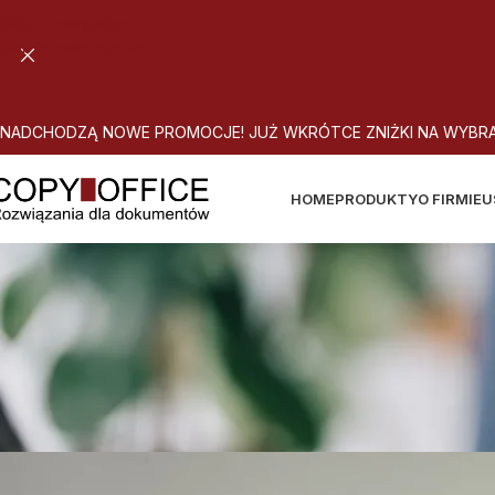
Skip to navigation
Skip to main content
N
A
D
C
H
O
D
Z
Ą
N
O
W
E
P
R
O
M
O
C
J
E
!
J
U
Ż
W
K
R
Ó
T
C
E
Z
N
I
Ż
K
I
N
A
W
Y
B
R
HOME
PRODUKTY
O FIRMIE
U
SLOW WORK