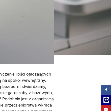
iczenie ilości otaczających
ię na spokój wewnętrzny.
 bezradni i stwierdzamy,
Zalog
owanie garderoby z bazowych,
! Podobnie jest z organizacją
Team
nie przedsiębiorstwa wkrada
YouT