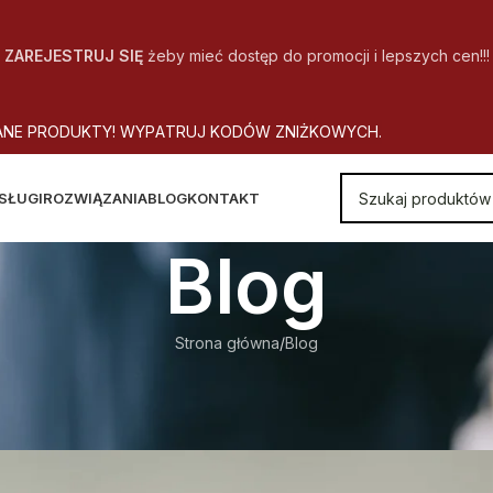
ZAREJESTRUJ SIĘ
żeby mieć dostęp do promocji i lepszych cen!!!
A
N
E
P
R
O
D
U
K
T
Y
!
W
Y
P
A
T
R
U
J
K
O
D
Ó
W
Z
N
I
Ż
K
O
W
Y
C
H
.
SŁUGI
ROZWIĄZANIA
BLOG
KONTAKT
Blog
Strona główna
Blog
BLOG
 – MINIMALIZM POPŁACA!
Autor
CopyOffice
Wł. 2017-10-18