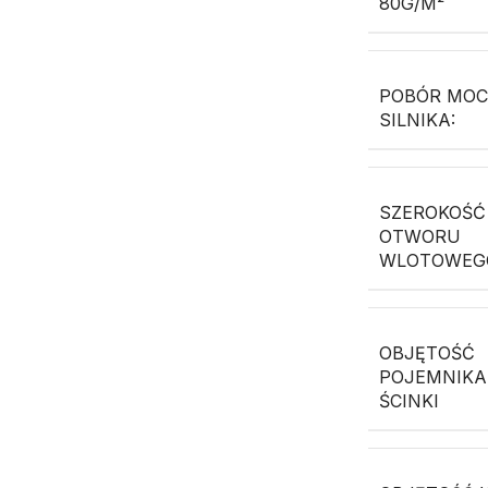
80G/M²
POBÓR MO
SILNIKA:
SZEROKOŚĆ
OTWORU
WLOTOWEG
OBJĘTOŚĆ
POJEMNIKA
ŚCINKI