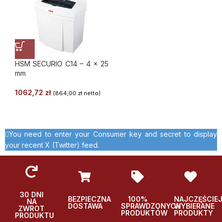
HSM SECURIO C14 – 4 x 25
mm
1062,72
zł
(
864,00
zł
netto)
You need to enter your Consumer key and secret to display
your recent X (Twitter) feed.
30 DNI
BEZPIECZNA
100%
NAJCZĘŚCIE
NA
DOSTAWA
SPRAWDZONYCH
WYBIERANE
ZWROT
PRODUKTÓW
PRODUKTY
PRODUKTU