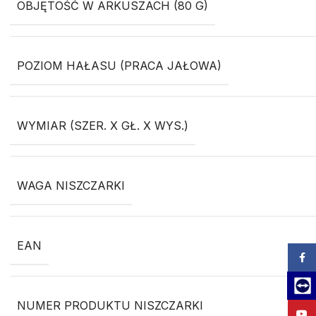
OBJĘTOŚĆ W ARKUSZACH (80 G)
POZIOM HAŁASU (PRACA JAŁOWA)
WYMIAR (SZER. X GŁ. X WYS.)
WAGA NISZCZARKI
EAN
Zalog
Team
NUMER PRODUKTU NISZCZARKI
YouT