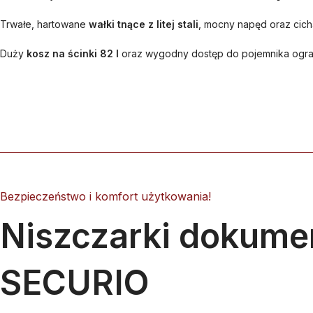
Trwałe, hartowane
wałki tnące z litej stali
, mocny napęd oraz cic
Duży
kosz na ścinki 82 l
oraz wygodny dostęp do pojemnika ograni
Bezpieczeństwo i komfort użytkowania!
Niszczarki dokum
SECURIO