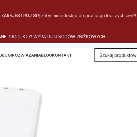
ZAREJESTRUJ SIĘ
żeby mieć dostęp do promocji i lepszych cen!!!
A
N
E
P
R
O
D
U
K
T
Y
!
W
Y
P
A
T
R
U
J
K
O
D
Ó
W
Z
N
I
Ż
K
O
W
Y
C
H
.
SŁUGI
ROZWIĄZANIA
BLOG
KONTAKT