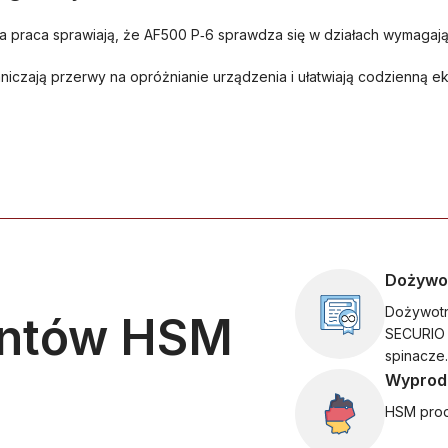
ha praca sprawiają, że AF500 P‑6 sprawdza się w działach wymaga
czają przerwy na opróżnianie urządzenia i ułatwiają codzienną ek
Dożywo
Dożywotn
entów HSM
SECURIO 
spinacze.
Wyprod
HSM prod