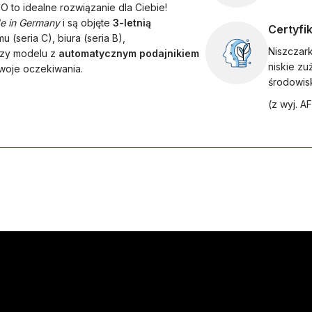
O to idealne rozwiązanie dla Ciebie!
e in Germany
i są objęte
3-letnią
Certyfi
 (seria C), biura (seria B),
Niszczar
czy modelu z
automatycznym podajnikiem
niskie zu
woje oczekiwania.
środowis
(z wyj. A