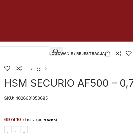
LOGOWANIE / REJESTRACJA
HSM SECURIO AF500 – 0,7
SKU:
4026631050685
6974,10
zł
(
5670,00
zł
netto)
Alternative: