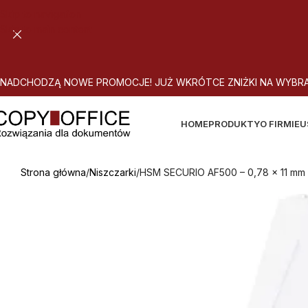
Skip to navigation
Skip to main content
N
A
D
C
H
O
D
Z
Ą
N
O
W
E
P
R
O
M
O
C
J
E
!
J
U
Ż
W
K
R
Ó
T
C
E
Z
N
I
Ż
K
I
N
A
W
Y
B
R
HOME
PRODUKTY
O FIRMIE
U
Strona główna
Niszczarki
HSM SECURIO AF500 – 0,78 x 11 mm