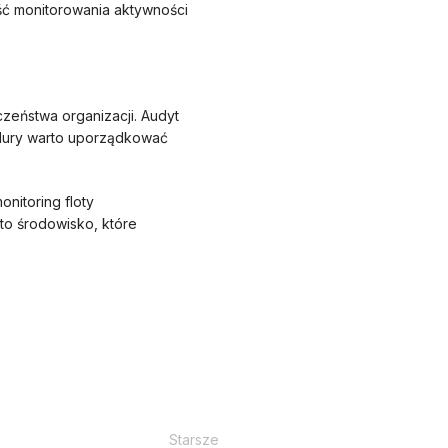
ść monitorowania aktywności
zeństwa organizacji. Audyt
edury warto uporządkować
nitoring floty
to środowisko, które
Starsze