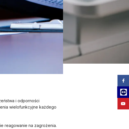
Zalog
Team
zeństwa i odporności
YouT
dzenia wielofunkcyjne każdego
bkie reagowanie na zagrożenia.