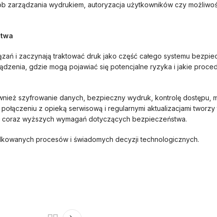
osób zarządzania wydrukiem, autoryzacja użytkowników czy możliwo
stwa
ań i zaczynają traktować druk jako część całego systemu bezpiec
ądzenia, gdzie mogą pojawiać się potencjalne ryzyka i jakie proc
nież szyfrowanie danych, bezpieczny wydruk, kontrolę dostępu, mo
ołączeniu z opieką serwisową i regularnymi aktualizacjami tworzy 
ianiu coraz wyższych wymagań dotyczących bezpieczeństwa.
ądkowanych procesów i świadomych decyzji technologicznych.