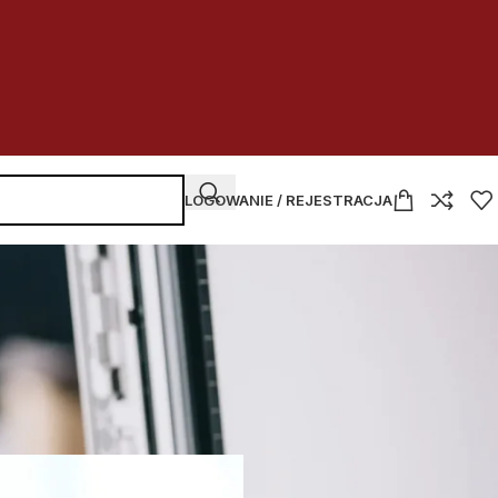
LOGOWANIE / REJESTRACJA
NAJNOWSZE WPISY
rki
Kupować
czy dzierżawić
w budżetówce
2026-07-30