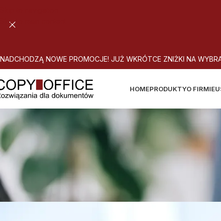
Skip to navigation
Skip to main content
N
A
D
C
H
O
D
Z
Ą
N
O
W
E
P
R
O
M
O
C
J
E
!
J
U
Ż
W
K
R
Ó
T
C
E
Z
N
I
Ż
K
I
N
A
W
Y
B
R
HOME
PRODUKTY
O FIRMIE
U
NIS2 a środowisko 
A