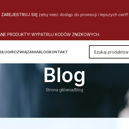
ZAREJESTRUJ SIĘ
żeby mieć dostęp do promocji i lepszych cen!!!
A
N
E
P
R
O
D
U
K
T
Y
!
W
Y
P
A
T
R
U
J
K
O
D
Ó
W
Z
N
I
Ż
K
O
W
Y
C
H
.
SŁUGI
ROZWIĄZANIA
BLOG
KONTAKT
Blog
Strona główna
Blog
BLOG
druku – nowe spojrzenie na druka
utor
CopyOffice
Wł. 2026-06-16