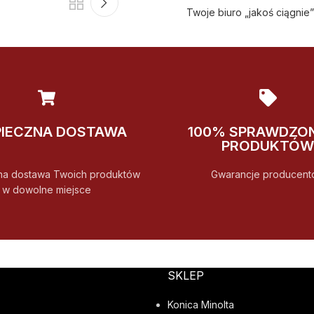
Twoje biuro „jakoś ciągnie
PIECZNA DOSTAWA
100% SPRAWDZO
PRODUKTÓW
na dostawa Twoich produktów
Gwarancje producent
w dowolne miejsce
SKLEP
Konica Minolta