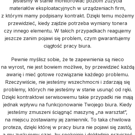
jesteśmy w stanie monitorować poziom zużycia
materiałów eksploatacyjnych w urządzeniach firm,
z którymi mamy podpisany kontrakt. Dzięki temu możemy
przewidzieć, kiedy zajdzie potrzeba wymiany tonera
czy innego elementu. W takich przypadkach reagujemy
jeszcze zanim pojawi się problem, czym gwarantujemy
ciągłość pracy biura.
Pewnie myślisz sobie, że te zapewnienia są nieco
na wyrost, nie jest bowiem możliwe, by przewidzieć każdą
awarię i mieć gotowe rozwiązanie każdego problemu.
Rzeczywiście, nie jesteśmy wszechmocni i zdarzają się
problemy, których nie jesteśmy w stanie usunąć od ręki.
Dzięki kontraktowi serwisowemu takie przypadki nie mają
jednak wpływu na funkcjonowanie Twojego biura. Kiedy
jesteśmy zmuszeni ściągnąć maszynę „na warsztat”,
na miejscu zostawiamy jej zamiennik. To taka chwilowa
proteza, dzięki której w pracy biura nie pojawi się zastój,
a my zyskujemy czas, by spokojnie i dokładnie przyjrzeć