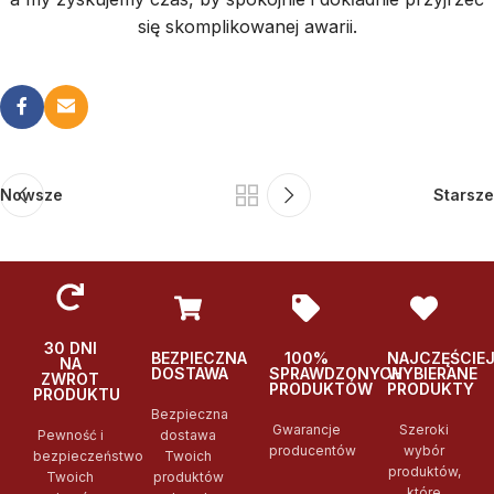
się skomplikowanej awarii.
Nowsze
Starsze
30 DNI
BEZPIECZNA
100%
NAJCZĘŚCIE
NA
DOSTAWA
SPRAWDZONYCH
WYBIERANE
ZWROT
PRODUKTÓW
PRODUKTY
PRODUKTU
Bezpieczna
Gwarancje
Szeroki
Pewność i
dostawa
producentów
wybór
bezpieczeństwo
Twoich
produktów,
Twoich
produktów
które