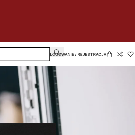
LOGOWANIE / REJESTRACJA
NAJNOWSZE WPISY
Kupować
czy dzierżawić
w budżetówce
2026-07-30