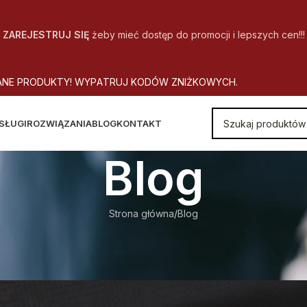
ZAREJESTRUJ SIĘ
żeby mieć dostęp do promocji i lepszych cen!!!
A
N
E
P
R
O
D
U
K
T
Y
!
W
Y
P
A
T
R
U
J
K
O
D
Ó
W
Z
N
I
Ż
K
O
W
Y
C
H
.
SŁUGI
ROZWIĄZANIA
BLOG
KONTAKT
Blog
Strona główna
Blog
BLOG
EZPIECZEŃSTWO DOKUMENTÓW?
Autor
CopyOffice
Wł. 2014-11-02