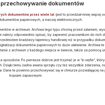
 przechowywanie dokumentów
ych dokumentów przez wiele lat
(jest to przedział mniej więcej od
okumentów papierowych, a inaczej elektronicznych.
entów w archiwum. Archiwa tego typu chronią przed zalaniem, wy
re należy odpowiednio opisać, by zapewnić pracownikom do nich dos
rzedmiotem kradzieży tajemnicy handlowej niż w przypadku dokum
igitalizacji dokumentów papierowych to duże ułatwienie. Archiwa t
tanie z archiwum z każdego miejsca w świecie, także za pomocą u
 sposobów. Po pierwsze dobrze jest trzymać je w “e-sejfie”, który
. Dzięki temu żadna awaria sprzętu czy też wszystkie zdarzenia, n
nia. Dane te powinno przechowywać się w chmurze pozwalającej na 
kopiami zapasowymi.