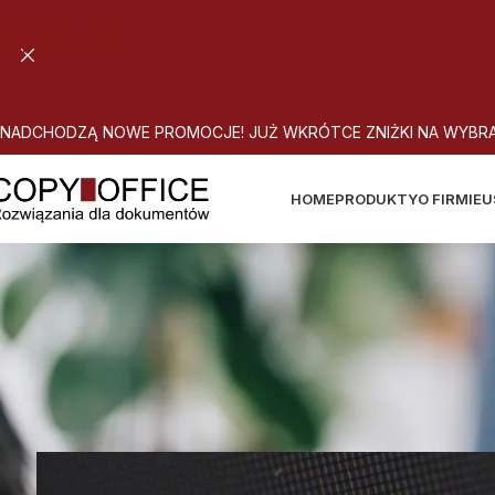
Skip to navigation
Skip to main content
N
A
D
C
H
O
D
Z
Ą
N
O
W
E
P
R
O
M
O
C
J
E
!
J
U
Ż
W
K
R
Ó
T
C
E
Z
N
I
Ż
K
I
N
A
W
Y
B
R
HOME
PRODUKTY
O FIRMIE
U
JAK DBAĆ O B