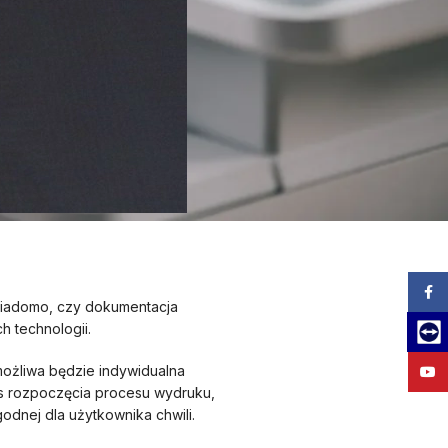
Zalog
 wiadomo, czy dokumentacja
 technologii.
Team
ożliwa będzie indywidualna
YouT
s rozpoczęcia procesu wydruku,
dnej dla użytkownika chwili.