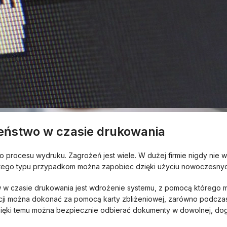
eństwo w czasie drukowania
 procesu wydruku. Zagrożeń jest wiele. W dużej firmie nigdy nie
 tego typu przypadkom można zapobiec dzięki użyciu nowoczesnych
 czasie drukowania jest wdrożenie systemu, z pomocą którego m
acji można dokonać za pomocą karty zbliżeniowej, zarówno podcza
ięki temu można bezpiecznie odbierać dokumenty w dowolnej, dogo