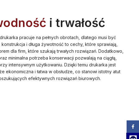
wodność
i trwałość
ukarka pracuje na pełnych obrotach, dlatego musi być
 konstrukcja i długa żywotność to cechy, które sprawiają,
rem dla firm, które szukają trwałych rozwiązań. Dodatkowo,
az minimalna potrzeba konserwacji pozwalają na ciągłą,
rzy intensywnym użytkowaniu. Dzięki temu drukarka jest
że ekonomiczna i łatwa w obsłudze, co stanowi istotny atut
oszukujących efektywnych rozwiązań biurowych.
Zalog
Team