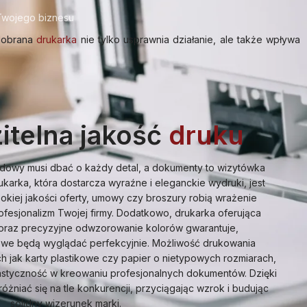
Twojego biznesu
 dobrana
drukarka
nie tylko usprawnia działanie, ale także wpływa
itelna jakość
druku
dowy musi dbać o każdy detal, a dokumenty to wizytówka
karka, która dostarcza wyraźne i eleganckie wydruki, jest
kiej jakości oferty, umowy czy broszury robią wrażenie
rofesjonalizm Twojej firmy. Dodatkowo, drukarka oferująca
oraz precyzyjne odwzorowanie kolorów gwarantuje,
owe będą wyglądać perfekcyjnie. Możliwość drukowania
h jak karty plastikowe czy papier o nietypowych rozmiarach,
astyczność w kreowaniu profesjonalnych dokumentów. Dzięki
żniać się na tle konkurencji, przyciągając wzrok i budując
solidny wizerunek marki.