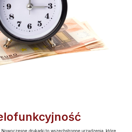
elofunkcyjność
. Nowoczesne drukarki to wszechstronne urządzenia, które