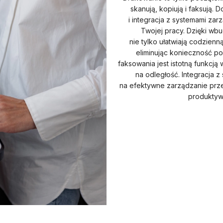
skanują, kopiują i faksują
i integracja z systemami z
Twojej pracy. Dzięki wb
nie tylko ułatwiają codzienn
eliminując konieczność p
faksowania jest istotną funkc
na odległość. Integracja 
na efektywne zarządzanie przep
produktyw