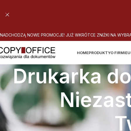
Skip to navigation
Skip to main content
N
A
D
C
H
O
D
Z
Ą
N
O
W
E
P
R
O
M
O
C
J
E
!
J
U
Ż
W
K
R
Ó
T
C
E
Z
N
I
Ż
K
I
N
A
W
Y
B
R
HOME
PRODUKTY
O FIRMIE
U
Drukarka d
Niezast
T