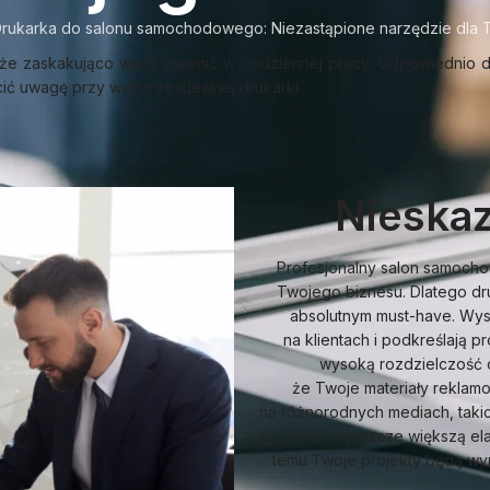
rukarka do salonu samochodowego: Niezastąpione narzędzie dla 
oże zaskakująco wiele zmienić w codziennej pracy. Odpowiednio
cić uwagę przy wyborze idealnej drukarki.
Nieskaz
Profesjonalny salon samocho
Twojego biznesu. Dlatego dru
absolutnym must-have. Wyso
na klientach i podkreślają p
wysoką rozdzielczość 
że Twoje materiały reklam
na różnorodnych mediach, takic
pozwala na jeszcze większą el
temu Twoje projekty będą wyró