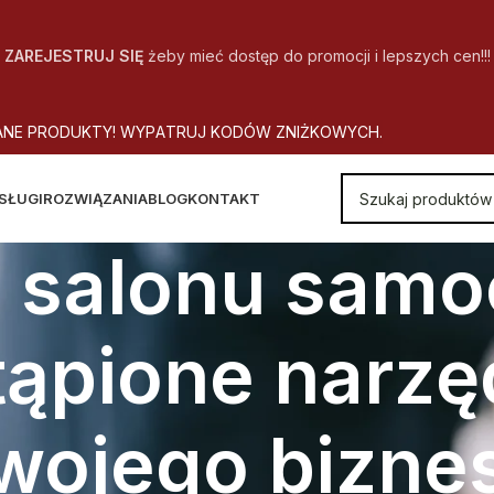
ZAREJESTRUJ SIĘ
żeby mieć dostęp do promocji i lepszych cen!!!
A
N
E
P
R
O
D
U
K
T
Y
!
W
Y
P
A
T
R
U
J
K
O
D
Ó
W
Z
N
I
Ż
K
O
W
Y
C
H
.
SŁUGI
ROZWIĄZANIA
BLOG
KONTAKT
o salonu sam
ąpione narzę
wojego bizne