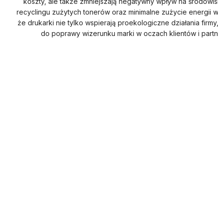
koszty, ale także zmniejszają negatywny wpływ na środowis
recyclingu zużytych tonerów oraz minimalne zużycie energii w
że drukarki nie tylko wspierają proekologiczne działania firmy,
do poprawy wizerunku marki w oczach klientów i part