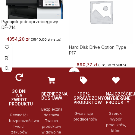
Podajnik jednoprzebiegowy
DF-714
4354,20
zł
(
3540,00
zł
netto)
Hard Disk Drive Option Type
P17
690,77
zł
(
561,60
zł
netto)
30 DNI
BEZPIECZNA
100%
NAJCZĘŚCIE
NA
DOSTAWA
SPRAWDZONYCH
WYBIERANE
ZWROT
PRODUKTÓW
PRODUKTY
PRODUKTU
Bezpieczna
Gwarancje
Szeroki
Pewność i
dostawa
producentów
wybór
bezpieczeństwo
Twoich
produktów,
Twoich
produktów
które
zakupów
w dowolne