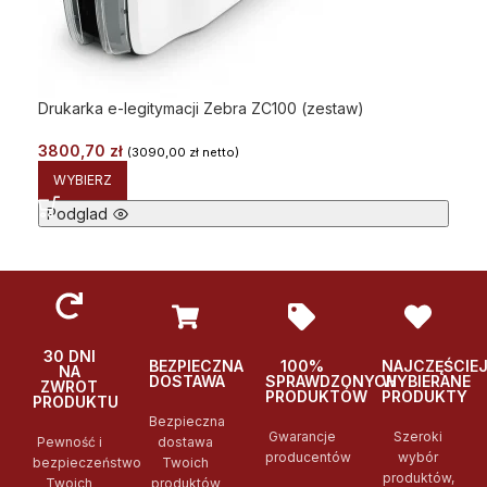
Drukarka e-legitymacji Zebra ZC100 (zestaw)
3800,70
zł
(
3090,00
zł
netto)
WYBIERZ
Podglad
30 DNI
BEZPIECZNA
100%
NAJCZĘŚCIE
NA
DOSTAWA
SPRAWDZONYCH
WYBIERANE
ZWROT
PRODUKTÓW
PRODUKTY
PRODUKTU
Bezpieczna
Gwarancje
Szeroki
Pewność i
dostawa
producentów
wybór
bezpieczeństwo
Twoich
produktów,
Twoich
produktów