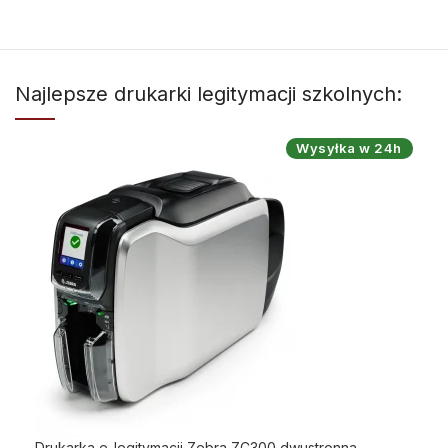
Najlepsze drukarki legitymacji szkolnych:
Wysyłka w 24h
Drukarka e-legitymacji Zebra ZC300 dwustronna