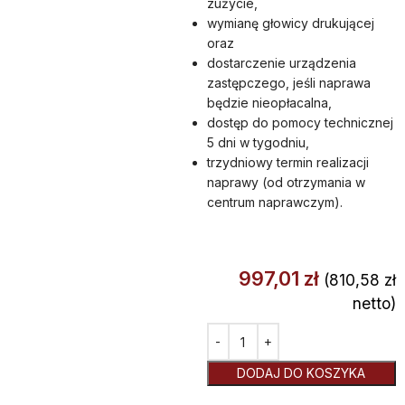
zużycie,
wymianę głowicy drukującej
oraz
dostarczenie urządzenia
zastępczego, jeśli naprawa
będzie nieopłacalna,
dostęp do pomocy technicznej
5 dni w tygodniu,
trzydniowy termin realizacji
naprawy (od otrzymania w
centrum naprawczym).
997,01
zł
(
810,58
zł
netto)
Alternative:
DODAJ DO KOSZYKA