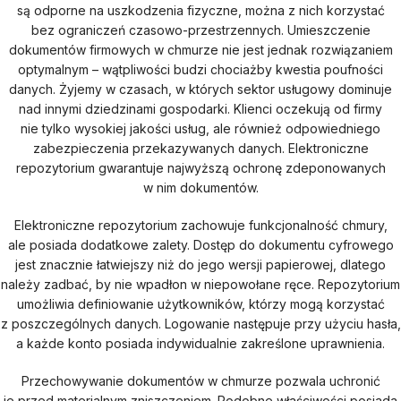
są odporne na uszkodzenia fizyczne, można z nich korzystać
bez ograniczeń czasowo-przestrzennych. Umieszczenie
dokumentów firmowych w chmurze nie jest jednak rozwiązaniem
optymalnym – wątpliwości budzi chociażby kwestia poufności
danych. Żyjemy w czasach, w których sektor usługowy dominuje
nad innymi dziedzinami gospodarki. Klienci oczekują od firmy
nie tylko wysokiej jakości usług, ale również odpowiedniego
zabezpieczenia przekazywanych danych. Elektroniczne
repozytorium gwarantuje najwyższą ochronę zdeponowanych
w nim dokumentów.
Elektroniczne repozytorium zachowuje funkcjonalność chmury,
ale posiada dodatkowe zalety. Dostęp do dokumentu cyfrowego
jest znacznie łatwiejszy niż do jego wersji papierowej, dlatego
należy zadbać, by nie wpadłon w niepowołane ręce. Repozytorium
umożliwia definiowanie użytkowników, którzy mogą korzystać
z poszczególnych danych. Logowanie następuje przy użyciu hasła,
a każde konto posiada indywidualnie zakreślone uprawnienia.
Przechowywanie dokumentów w chmurze pozwala uchronić
je przed materialnym zniszczeniem. Podobne właściwości posiada