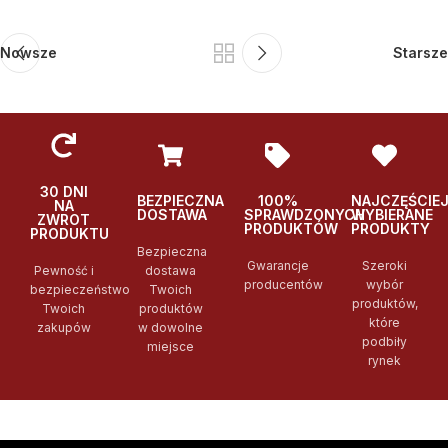
Nowsze
Starsze
30 DNI
BEZPIECZNA
100%
NAJCZĘŚCIE
NA
DOSTAWA
SPRAWDZONYCH
WYBIERANE
ZWROT
PRODUKTÓW
PRODUKTY
PRODUKTU
Bezpieczna
Gwarancje
Szeroki
Pewność i
dostawa
producentów
wybór
bezpieczeństwo
Twoich
produktów,
Twoich
produktów
które
zakupów
w dowolne
podbiły
miejsce
rynek