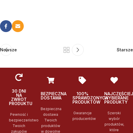
Nowsze
Starsze
30 DNI
BEZPIECZNA
100%
NAJCZĘŚCIE
NA
DOSTAWA
SPRAWDZONYCH
WYBIERANE
ZWROT
PRODUKTÓW
PRODUKTY
PRODUKTU
Bezpieczna
Gwarancje
Szeroki
Pewność i
dostawa
producentów
wybór
bezpieczeństwo
Twoich
produktów,
Twoich
produktów
które
zakupów
w dowolne