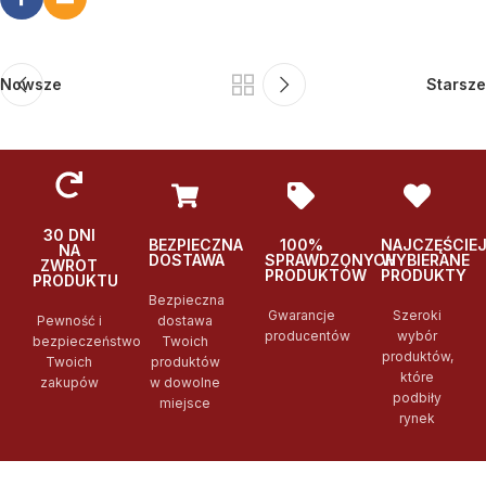
Nowsze
Starsze
30 DNI
BEZPIECZNA
100%
NAJCZĘŚCIE
NA
DOSTAWA
SPRAWDZONYCH
WYBIERANE
ZWROT
PRODUKTÓW
PRODUKTY
PRODUKTU
Bezpieczna
Gwarancje
Szeroki
Pewność i
dostawa
producentów
wybór
bezpieczeństwo
Twoich
produktów,
Twoich
produktów
które
zakupów
w dowolne
podbiły
miejsce
rynek