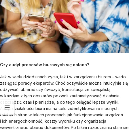
Czy audyt procesów biurowych się opłaca?
Jak w wielu dziedzinach życia, tak i w zarządzaniu biurem – warto
zasięgać porady ekspertów. Choć oczywiście można intuicyjnie się
odżywiać, ubierać czy ćwiczyć, konsultacja ze specjalistą
w każdym z tych obszarów pozwoli zautomatyzować działania,
oszczędzić czas i pieniądze, a do tego osiągać lepsze wyniki.
Audyt działalności biura ma na celu zidentyfikowanie mocnych
i słabych stron w takich procesach jak funkcjonowanie urządzeń
i ich energochłonność, koszty wydruku czy organizacja
wewnętrznego obiegu dokumentów. Po takim rozpoznaniu staje się