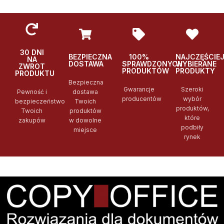
30 DNI
BEZPIECZNA
100%
NAJCZĘŚCIE
NA
DOSTAWA
SPRAWDZONYCH
WYBIERANE
ZWROT
PRODUKTÓW
PRODUKTY
PRODUKTU
Bezpieczna
Gwarancje
Szeroki
Pewność i
dostawa
producentów
wybór
bezpieczeństwo
Twoich
produktów,
Twoich
produktów
które
zakupów
w dowolne
podbiły
miejsce
rynek