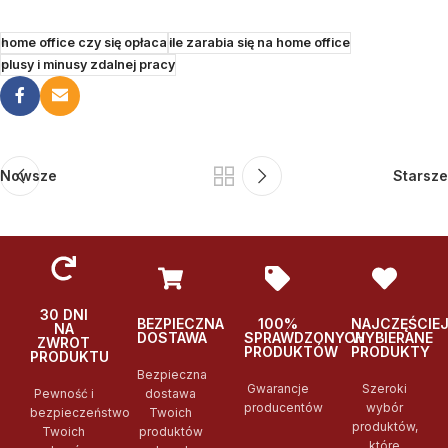
home office czy się opłaca
ile zarabia się na home office
plusy i minusy zdalnej pracy
Nowsze
Starsze
30 DNI
BEZPIECZNA
100%
NAJCZĘŚCIE
NA
DOSTAWA
SPRAWDZONYCH
WYBIERANE
ZWROT
PRODUKTÓW
PRODUKTY
PRODUKTU
Bezpieczna
Gwarancje
Szeroki
Pewność i
dostawa
producentów
wybór
bezpieczeństwo
Twoich
produktów,
Twoich
produktów
które