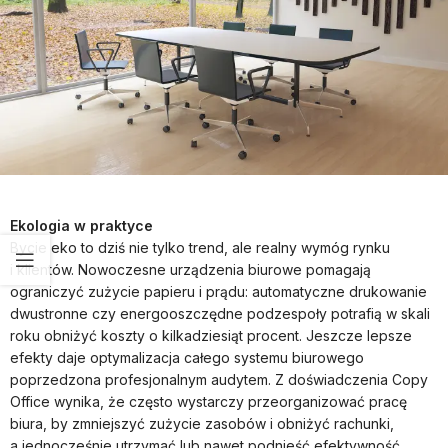
Ekologia w praktyce
Bycie eko to dziś nie tylko trend, ale realny wymóg rynku
i klientów. Nowoczesne urządzenia biurowe pomagają
ograniczyć zużycie papieru i prądu: automatyczne drukowanie
dwustronne czy energooszczędne podzespoły potrafią w skali
roku obniżyć koszty o kilkadziesiąt procent. Jeszcze lepsze
efekty daje optymalizacja całego systemu biurowego
poprzedzona profesjonalnym audytem. Z doświadczenia Copy
Office wynika, że często wystarczy przeorganizować pracę
biura, by zmniejszyć zużycie zasobów i obniżyć rachunki,
a jednocześnie utrzymać lub nawet podnieść efektywność