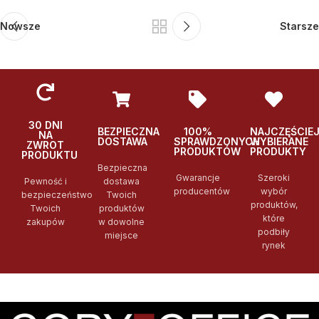
Nowsze
Starsze
30 DNI
BEZPIECZNA
100%
NAJCZĘŚCIE
NA
DOSTAWA
SPRAWDZONYCH
WYBIERANE
ZWROT
PRODUKTÓW
PRODUKTY
PRODUKTU
Bezpieczna
Gwarancje
Szeroki
Pewność i
dostawa
producentów
wybór
bezpieczeństwo
Twoich
produktów,
Twoich
produktów
które
zakupów
w dowolne
podbiły
miejsce
rynek