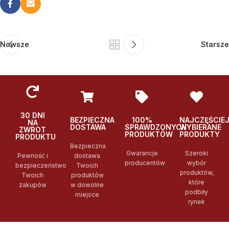
Nowsze
Starsze
30 DNI
BEZPIECZNA
100%
NAJCZĘŚCIE
NA
DOSTAWA
SPRAWDZONYCH
WYBIERANE
ZWROT
PRODUKTÓW
PRODUKTY
PRODUKTU
Bezpieczna
Gwarancje
Szeroki
Pewność i
dostawa
producentów
wybór
bezpieczeństwo
Twoich
produktów,
Twoich
produktów
które
zakupów
w dowolne
podbiły
miejsce
rynek