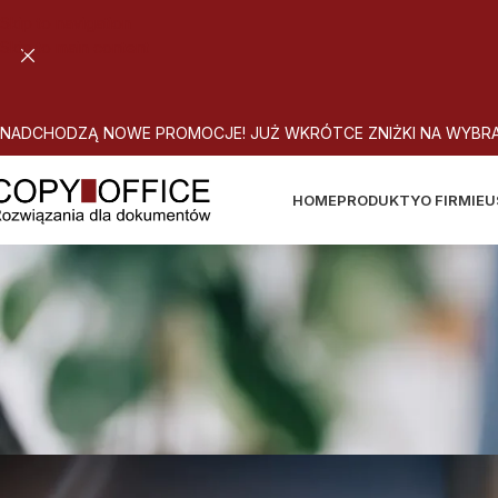
Skip to navigation
Skip to main content
N
A
D
C
H
O
D
Z
Ą
N
O
W
E
P
R
O
M
O
C
J
E
!
J
U
Ż
W
K
R
Ó
T
C
E
Z
N
I
Ż
K
I
N
A
W
Y
B
R
HOME
PRODUKTY
O FIRMIE
U
AUTORYZACJ