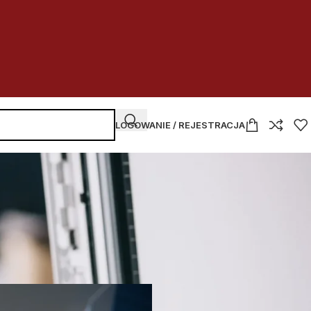
LOGOWANIE / REJESTRACJA
NAJNOWSZE WPISY
Kupować
czy dzierżawić
w budżetówce
2026-07-30