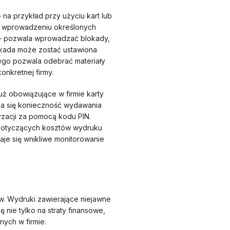
na przykład przy użyciu kart lub
Po wprowadzeniu określonych
ć – pozwala wprowadzać blokady,
Blokada może zostać ustawiona
ego pozwala odebrać materiały
onkretnej firmy.
ż obowiązujące w firmie karty
wia się konieczność wydawania
yzacji za pomocą kodu PIN.
i dotyczących kosztów wydruku
je się wnikliwe monitorowanie
w. Wydruki zawierające niejawne
nie tylko na straty finansowe,
ych w firmie.