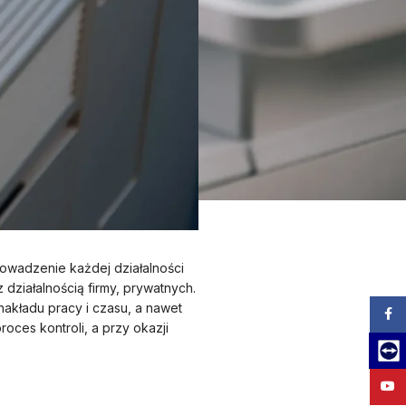
owadzenie każdej działalności
ziałalnością firmy, prywatnych.
akładu pracy i czasu, a nawet
Zalog
oces kontroli, a przy okazji
Team
YouT