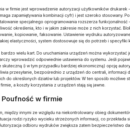
 w firmie jest wprowadzenie autoryzacji użytkowników drukarek – 
ymaga zapamiętywania kombinacji cyfr) i jest szeroko stosowany. 
Zainstalowanie specjalnego oprogramowania rozszerza funkcjonalnoś
żliwość określenia, kto i w jakim zakresie może z nich korzystać. 
kowanie, kopiowanie, faksowanie. Ustawienie wydruku autoryzowan
takiej elastyczności, system dostosowuje się do potrzeb i specyfiki k
rdzo wielu kart. Do uruchamiania urządzeń można wykorzystać ju
tarczy wprowadzić odpowiednie ustawienia do systemu. Jeśli poja
e skuteczną (i w tym przypadku bardziej ekonomiczną) opcję autor
iwia przesyłanie, bezpośrednio z urządzeń do centrali, informacj
 do określonych działów lub projektów. W ten sposób możliwe sta
rmie, a koszty korzystania z urządzeń stają się jawne.
Poufność w firmie
mem, między innymi ze względu na niekontrolowany obieg dokumentó
cja rodzi ryzyko wycieku strzeżonych informacji, co przekłada się 
. Autoryzacja odbioru wydruków zwiększa zatem bezpieczeństwo dan