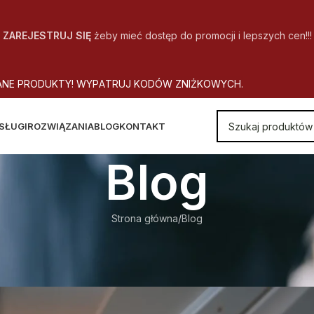
ZAREJESTRUJ SIĘ
żeby mieć dostęp do promocji i lepszych cen!!!
A
N
E
P
R
O
D
U
K
T
Y
!
W
Y
P
A
T
R
U
J
K
O
D
Ó
W
Z
N
I
Ż
K
O
W
Y
C
H
.
SŁUGI
ROZWIĄZANIA
BLOG
KONTAKT
Blog
Strona główna
Blog
BLOG
A UŻYTKOWNIKÓW DRUKAREK
Autor
CopyOffice
Wł. 2014-12-17