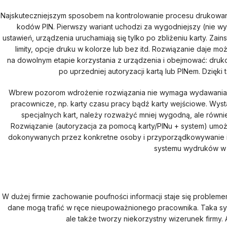
Najskuteczniejszym sposobem na kontrolowanie procesu drukowania
kodów PIN. Pierwszy wariant uchodzi za wygodniejszy (nie w
ustawień, urządzenia uruchamiają się tylko po zbliżeniu karty. 
limity, opcje druku w kolorze lub bez itd. Rozwiązanie daje mo
na dowolnym etapie korzystania z urządzenia i obejmować: dru
po uprzedniej autoryzacji kartą lub PINem. Dzięki 
Wbrew pozorom wdrożenie rozwiązania nie wymaga wydawania ba
pracownicze, np. karty czasu pracy bądź karty wejściowe. Wys
specjalnych kart, należy rozważyć mniej wygodną, ale równi
Rozwiązanie (autoryzacja za pomocą karty/PINu + system) umożl
dokonywanych przez konkretne osoby i przyporządkowywanie ich
systemu wydruków w fi
W dużej firmie zachowanie poufności informacji staje się proble
dane mogą trafić w ręce nieupoważnionego pracownika. Taka sytua
ale także tworzy niekorzystny wizerunek firmy