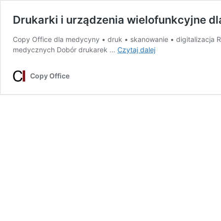
Drukarki i urządzenia wielofunkcyjne 
Copy Office dla medycyny • druk • skanowanie • digitalizacja
Drukarki
medycznych Dobór drukarek …
Czytaj dalej
i urządzenia
wielofunkcyjne
Copy Office
dla
placówek
medycznych